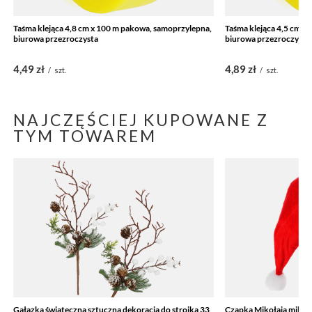
Taśma klejąca 4,8 cm x 100 m pakowa, samoprzylepna,
Taśma klejąca 4,5 cm x
biurowa przezroczysta
biurowa przezroczysta
4,49 zł
4,89 zł
/
szt.
/
szt.
NAJCZĘŚCIEJ KUPOWANE Z
TYM TOWAREM
Gałązka świąteczna sztuczna dekoracja do stroika 33
Czapka Mikołaja mikoł