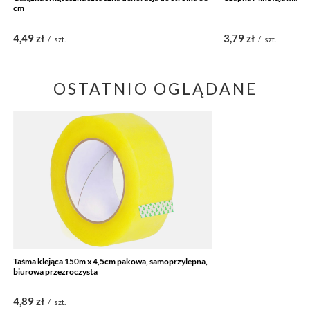
cm
4,49 zł
3,79 zł
/
szt.
/
szt.
OSTATNIO OGLĄDANE
Taśma klejąca 150m x 4,5cm pakowa, samoprzylepna,
biurowa przezroczysta
4,89 zł
/
szt.