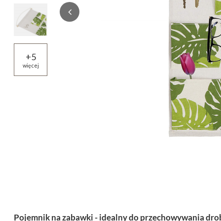
+
5
więcej
Pojemnik na zabawki - idealny do przechowywania dr