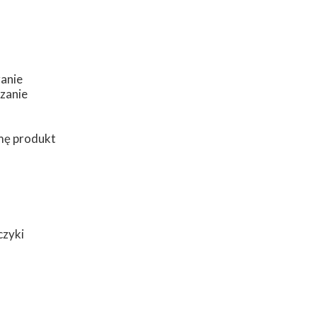
zanie
dzanie
mę produkt
czyki