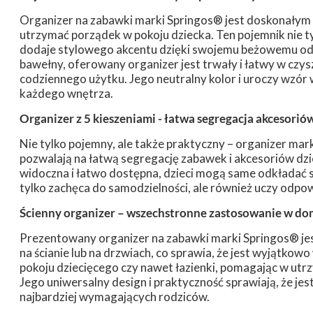
Organizer na zabawki marki Springos® jest doskonałym 
utrzymać porządek w pokoju dziecka. Ten pojemnik nie ty
dodaje stylowego akcentu dzięki swojemu beżowemu odci
bawełny, oferowany organizer jest trwały i łatwy w czysz
codziennego użytku. Jego neutralny kolor i uroczy wzór 
każdego wnętrza.
Organizer z 5 kieszeniami - łatwa segregacja akcesorió
Nie tylko pojemny, ale także praktyczny – organizer ma
pozwalają na łatwą segregację zabawek i akcesoriów dzie
widoczna i łatwo dostępna, dzieci mogą same odkładać s
tylko zachęca do samodzielności, ale również uczy odpow
Ścienny organizer – wszechstronne zastosowanie w d
Prezentowany organizer na zabawki marki Springos® je
na ścianie lub na drzwiach, co sprawia, że jest wyjątkowo
pokoju dziecięcego czy nawet łazienki, pomagając w ut
Jego uniwersalny design i praktyczność sprawiają, że jes
najbardziej wymagających rodziców.