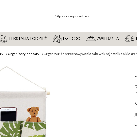
TEKSTYLIA I ODZIEŻ
DZIECKO
ZWIERZĘTA
ery
Organizery do szafy
Organizer do przechowywania zabawek pojemnik z 5 kieszeni
l
K
8
C