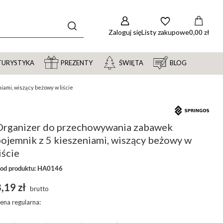
Zaloguj się
Listy zakupowe
0,00 zł
TURYSTYKA
PREZENTY
ŚWIĘTA
BLOG
ami, wiszący beżowy w liście
Organizer do przechowywania zabawek
pojemnik z 5 kieszeniami, wiszący beżowy w
iście
od produktu: HA0146
,19 zł
brutto
ena regularna: