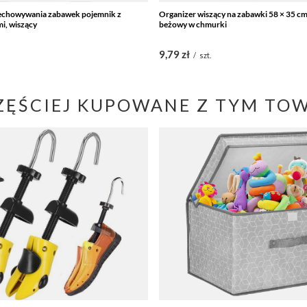
zechowywania zabawek pojemnik z
Organizer wiszący na zabawki 58 × 35 cm,
i, wiszący
beżowy w chmurki
9,79 zł
/
szt.
ZĘŚCIEJ KUPOWANE Z TYM TO