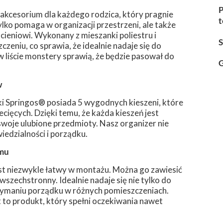
P
akcesorium dla każdego rodzica, który pragnie
t
lko pomaga w organizacji przestrzeni, ale także
eniowi. Wykonany z mieszanki poliestru i
czeniu, co sprawia, że idealnie nadaje się do
w liście monstery sprawią, że będzie pasował do
G
w
rki Springos® posiada 5 wygodnych kieszeni, które
cięcych. Dzięki temu, że każda kieszeń jest
woje ulubione przedmioty. Nasz organizer nie
iedzialności i porządku.
omu
st niezwykle łatwy w montażu. Można go zawiesić
 wszechstronny. Idealnie nadaje się nie tylko do
rzymaniu porządku w różnych pomieszczeniach.
t to produkt, który spełni oczekiwania nawet