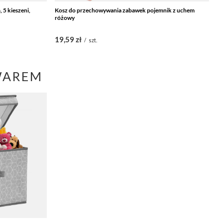
 5 kieszeni,
Kosz do przechowywania zabawek pojemnik z uchem
K
różowy
sz
19,59 zł
1
/
szt.
WAREM