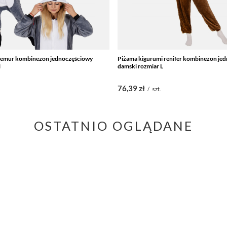
 lemur kombinezon jednoczęściowy
Piżama kigurumi renifer kombinezon je
M
damski rozmiar L
76,39 zł
/
szt.
OSTATNIO OGLĄDANE