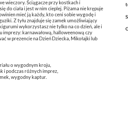
e wieczory. Ściągacze przy kostkach i
t
 do ciała i jest w nim cieplej. Piżama nie krępuje
inien mieć ją każdy, kto ceni sobie wygodę i
uziki. Z tyłu znajduje się zamek umożliwiający
igurumi wykorzystasz nie tylko na co dzień, ale i
G
aju imprezy: karnawałową, halloweenową czy
 w prezencie na Dzień Dziecka, Mikołajki lub
riału o wygodnym kroju,
ak i podczas różnych imprez,
zamek, wygodny kaptur.