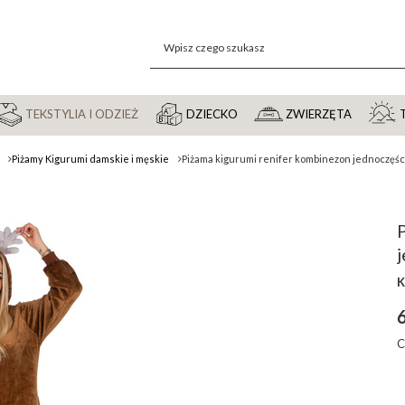
TEKSTYLIA I ODZIEŻ
DZIECKO
ZWIERZĘTA
Piżamy Kigurumi damskie i męskie
Piżama kigurumi renifer kombinezon jednoczęśc
K
6
C