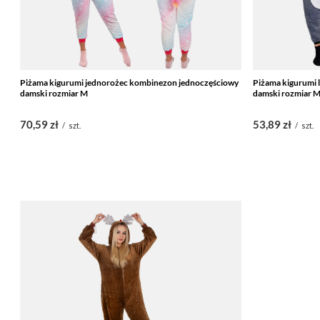
Piżama kigurumi jednorożec kombinezon jednoczęściowy
Piżama kigurumi
damski rozmiar M
damski rozmiar 
70,59 zł
53,89 zł
/
szt.
/
szt.