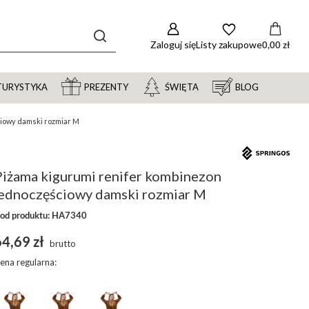
Zaloguj się
Listy zakupowe
0,00 zł
TURYSTYKA
PREZENTY
ŚWIĘTA
BLOG
iowy damski rozmiar M
Piżama kigurumi renifer kombinezon
jednoczęściowy damski rozmiar M
od produktu: HA7340
4,69 zł
brutto
ena regularna: