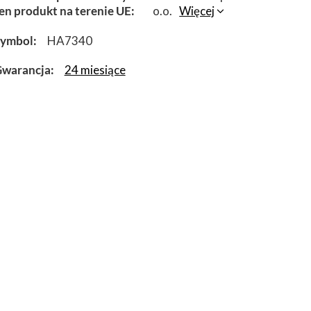
en produkt na terenie UE
o.o.
Więcej
Symbol
HA7340
warancja
24 miesiące