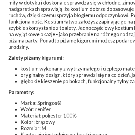
miły w dotyku i doskonale sprawdza się w chłodne, zimow
nadgarstkach sprawiają, że kostium dobrze dopasowuje się
ruchów, dzięki czemu sprzyja błogiemu odpoczynkowi. Pow
funkcjonalność. Kostium łatwo założysz zapinając go na g
szybkie skorzystanie z toalety. Jednoczęściowy kostium k
na wyjątkowe okazje - jako przebranie na różnego rodz
piżama party. Ponadto piżamę kigurumi możesz podarować
urodziny.
Zalety piżamy kigurumi:
kostium wykonany z wytrzymałego i ciepłego mate
oryginalny design, który sprawdzi się na co dzień, j
głębokie kieszenie po bokach, funkcjonalny tylny 
Parametry:
Marka: Springos®
Wzór: renifer
Materiał: poliester 100%
Kolor: brązowy
Rozmiar: M
Kaptur nie jest odpinany, bez ściągaczy