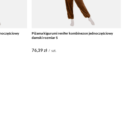
dnoczęściowy
Piżama kigurumi renifer kombinezon jednoczęściowy
P
damski rozmiar S
da
76,39 zł
7
/
szt.