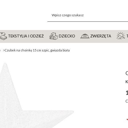
TEKSTYLIA I ODZIEŻ
DZIECKO
ZWIERZĘTA
e
Czubek na choinkę 15 cm szpic, gwiazda biała
C
K
1
C