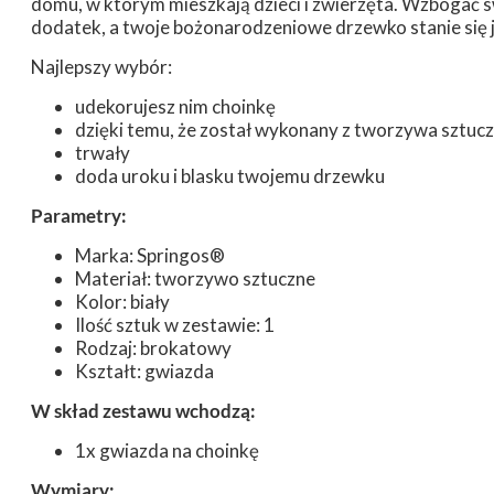
domu, w którym mieszkają dzieci i zwierzęta. Wzbogać s
dodatek, a twoje bożonarodzeniowe drzewko stanie się j
Najlepszy wybór:
udekorujesz nim choinkę
dzięki temu, że został wykonany z tworzywa sztuczn
trwały
doda uroku i blasku twojemu drzewku
Parametry:
Marka: Springos®
Materiał: tworzywo sztuczne
Kolor: biały
Ilość sztuk w zestawie: 1
Rodzaj: brokatowy
Kształt: gwiazda
W skład zestawu wchodzą:
1x gwiazda na choinkę
Wymiary: