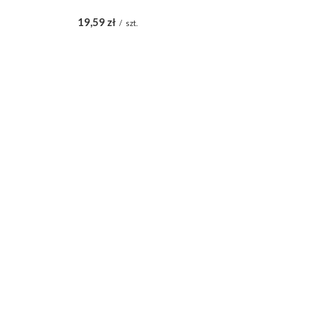
19,59 zł
4
/
szt.