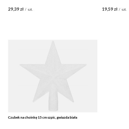
29,39 zł
19,59 zł
/
szt.
/
szt.
Czubek na choinkę 15 cm szpic, gwiazda biała