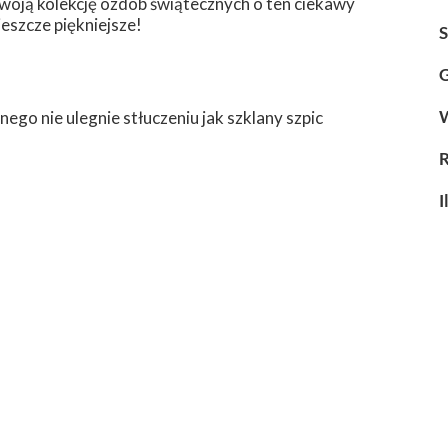
woją kolekcję ozdób świątecznych o ten ciekawy
eszcze piękniejsze!
G
ego nie ulegnie stłuczeniu jak szklany szpic
I