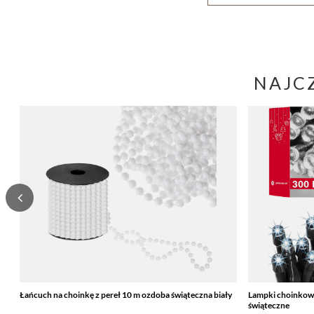
NAJC
Łańcuch na choinkę z pereł 10 m ozdoba świąteczna biały
Lampki choinkowe 
świąteczne