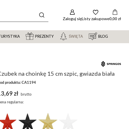
Zaloguj się
Listy zakupowe
0,00 zł
TURYSTYKA
PREZENTY
ŚWIĘTA
BLOG
zubek na choinkę 15 cm szpic, gwiazda biała
od produktu: CA1194
3,69 zł
brutto
ena regularna: