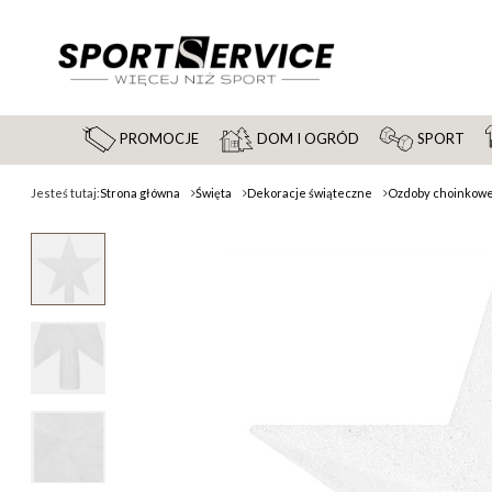
PROMOCJE
DOM I OGRÓD
SPORT
Jesteś tutaj:
Strona główna
Święta
Dekoracje świąteczne
Ozdoby choinkow