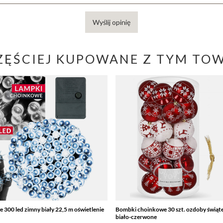
Wyślij opinię
ZĘŚCIEJ KUPOWANE Z TYM TO
300 led zimny biały 22,5 m oświetlenie
Bombki choinkowe 30 szt. ozdoby świąt
biało-czerwone