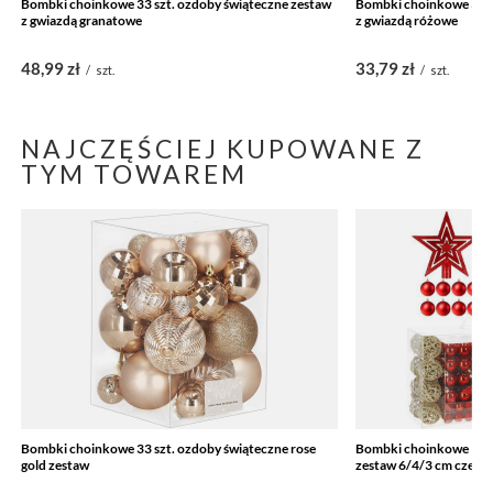
Bombki choinkowe 33 szt. ozdoby świąteczne zestaw
Bombki choinkowe 33 s
z gwiazdą granatowe
z gwiazdą różowe
48,99 zł
33,79 zł
/
szt.
/
szt.
NAJCZĘŚCIEJ KUPOWANE Z
TYM TOWAREM
Bombki choinkowe 33 szt. ozdoby świąteczne rose
Bombki choinkowe 100 
gold zestaw
zestaw 6/4/3 cm czerw