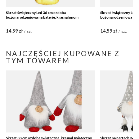
Skrzat świąteczny Led 36 cm ozdoba
Skrzat świąteczny Led
bożonarodzeniowa na baterie, krasnal gnom
bożonarodzeniowa na b
14,59 zł
14,59 zł
/
szt.
/
szt.
NAJCZĘŚCIEJ KUPOWANE Z
TYM TOWAREM
Skrzat 38 cm ozdoba świąteczna, krasnal świąteczny,
Skrzat na nartach 34 