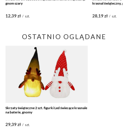
gnom szary
krasnal świąteczny, gn
12,39 zł
28,19 zł
/
szt.
/
szt.
OSTATNIO OGLĄDANE
Skrzaty świąteczne 2 szt. figurki Led świecące krasnale
na baterie, gnomy
29,39 zł
/
szt.