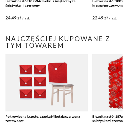
Bieżnik na stół 187x34cm obrus świąteczny ze
Bieżnik na stół 180x33
śnieżynkami czerwony
krasnalem czerwony
24,49 zł
22,49 zł
/
szt.
/
szt.
NAJCZĘŚCIEJ KUPOWANE Z
TYM TOWAREM
Pokrowiec na krzesło, czapka Mikołaja czerwona
Bieżnik na stół 187x34
zestaw 6 szt.
śnieżynkami czerwony