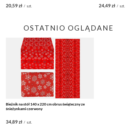
20,59 zł
24,49 zł
/
szt.
/
szt.
OSTATNIO OGLĄDANE
Bieżnik na stół 140 x 220 cm obrus świąteczny ze
śnieżynkami czerwony
34,89 zł
/
szt.