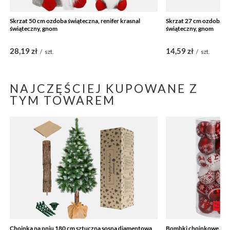
Skrzat 50 cm ozdoba świąteczna, renifer krasnal
Skrzat 27 cm ozdoba świ
świąteczny, gnom
świąteczny, gnom
28,19 zł
14,59 zł
/
szt.
/
szt.
NAJCZĘŚCIEJ KUPOWANE Z
TYM TOWAREM
Choinka na pniu 180 cm sztuczna sosna diamentowa
Bombki choinkowe 30 s