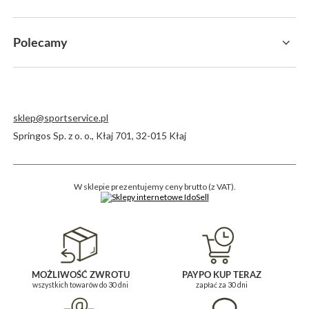
Polecamy
sklep@sportservice.pl
Springos Sp. z o. o.
,
Kłaj 701
,
32-015
Kłaj
W sklepie prezentujemy ceny brutto (z VAT).
MOŻLIWOŚĆ ZWROTU
PAYPO KUP TERAZ
wszystkich towarów do 30 dni
zapłać za 30 dni