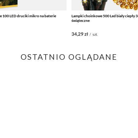
 100 LED druciki mikro na baterie
Lampki choinkowe 500 Led biały ciepły 3
świąteczne
34,29 zł
/
szt.
OSTATNIO OGLĄDANE