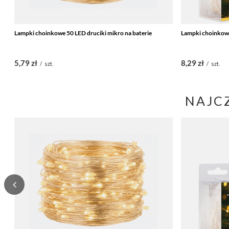
Lampki choinkowe 50 LED druciki mikro na baterie
Lampki choinkowe
5,79 zł
8,29 zł
/
szt.
/
szt.
NAJC