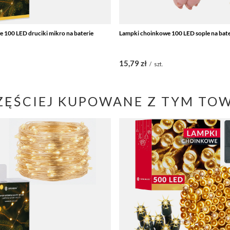
 100 LED druciki mikro na baterie
Lampki choinkowe 100 LED sople na bater
15,79 zł
/
szt.
ZĘŚCIEJ KUPOWANE Z TYM TO