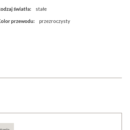
odzaj światła
stałe
olor przewodu
przezroczysty
ytanie