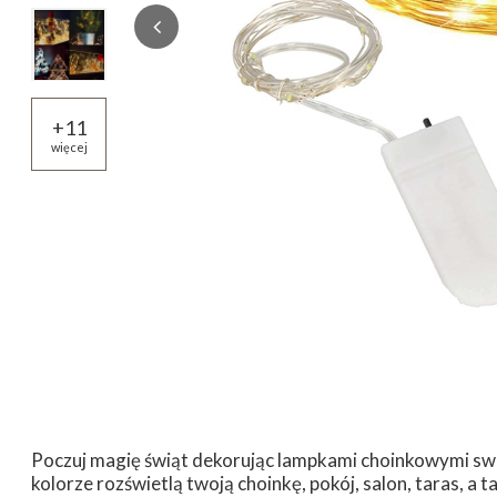
+
11
więcej
Poczuj magię świąt dekorując lampkami choinkowymi swó
kolorze rozświetlą twoją choinkę, pokój, salon, taras, a