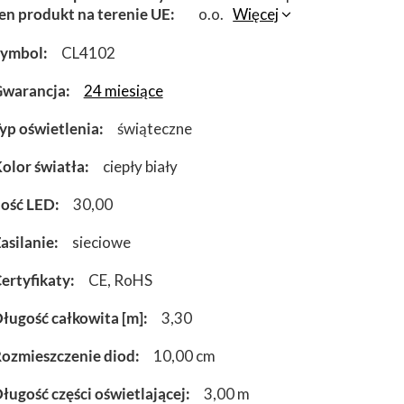
en produkt na terenie UE
o.o.
Więcej
Symbol
CL4102
warancja
24 miesiące
yp oświetlenia
świąteczne
olor światła
ciepły biały
lość LED
30,00
asilanie
sieciowe
ertyfikaty
CE
RoHS
ługość całkowita [m]
3,30
ozmieszczenie diod
10,00 cm
ługość części oświetlającej
3,00 m