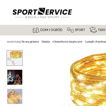
DOM I OGRÓD
SPORT
TEKST
Jesteś tutaj:
Strona główna
Święta
Oświetlenie świąteczne
Lampki choinko