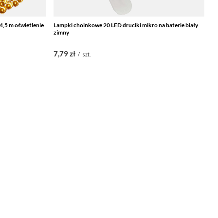
4,5 m oświetlenie
Lampki choinkowe 20 LED druciki mikro na baterie biały
La
zimny
7,79 zł
3
/
szt.