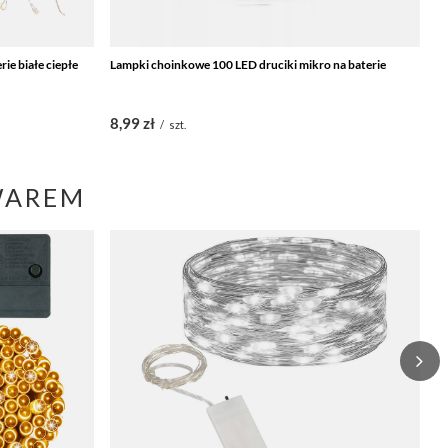
ie białe ciepłe
Lampki choinkowe 100 LED druciki mikro na baterie
La
8,99 zł
8
/
szt.
WAREM