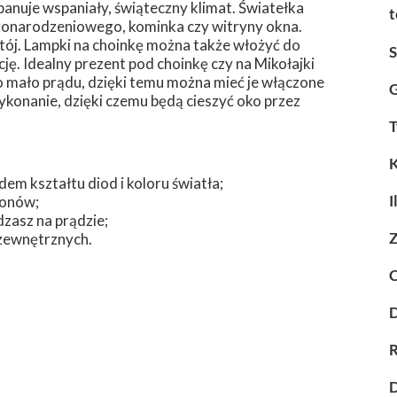
panuje wspaniały, świąteczny klimat. Światełka
t
żonarodzeniowego, kominka czy witryny okna.
tój. Lampki na choinkę można także włożyć do
. Idealny prezent pod choinkę czy na Mikołajki
zo mało prądu, dzięki temu można mieć je włączone
G
ykonanie, dzięki czemu będą cieszyć oko przez
T
K
m kształtu diod i koloru światła;
I
zonów;
dzasz na prądzie;
Z
zewnętrznych.
C
D
R
D