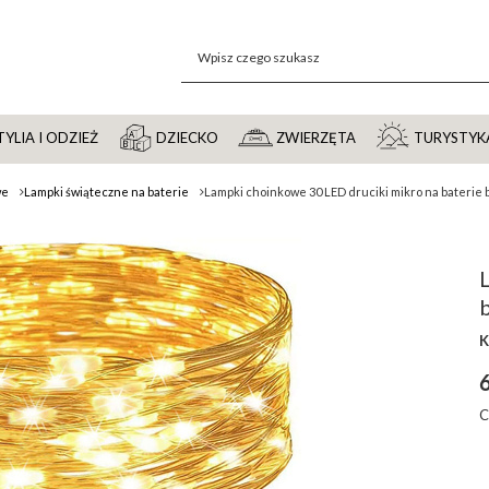
YLIA I ODZIEŻ
DZIECKO
ZWIERZĘTA
TURYSTYK
we
Lampki świąteczne na baterie
Lampki choinkowe 30 LED druciki mikro na baterie b
b
K
6
C