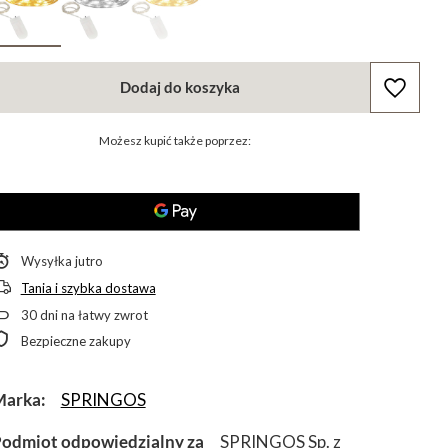
Dodaj do koszyka
Możesz kupić także poprzez:
Wysyłka
jutro
Tania i szybka dostawa
30
dni na łatwy zwrot
Bezpieczne zakupy
Marka
SPRINGOS
odmiot odpowiedzialny za
SPRINGOS Sp. z