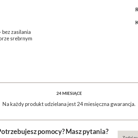
R
K
 bez zasilania
lorze srebrnym
24 MIESIĄCE
Na każdy produkt udzielana jest 24 miesięczna gwarancja.
Potrzebujesz pomocy? Masz pytania?
Zadaj p