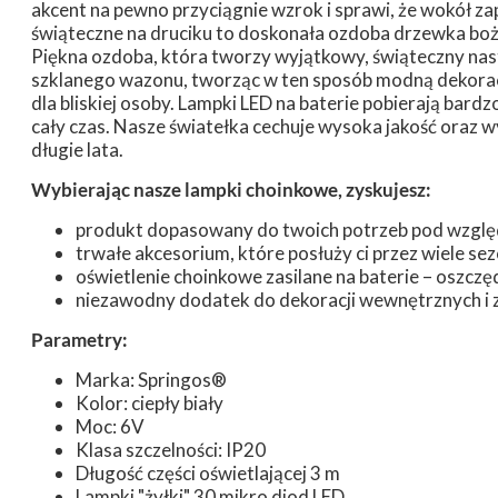
akcent na pewno przyciągnie wzrok i sprawi, że wokół za
świąteczne na druciku to doskonała ozdoba drzewka bo
Piękna ozdoba, która tworzy wyjątkowy, świąteczny nas
szklanego wazonu, tworząc w ten sposób modną dekorację
dla bliskiej osoby. Lampki LED na baterie pobierają bard
cały czas. Nasze światełka cechuje wysoka jakość oraz w
długie lata.
Wybierając nasze lampki choinkowe, zyskujesz:
produkt dopasowany do twoich potrzeb pod względe
trwałe akcesorium, które posłuży ci przez wiele se
oświetlenie choinkowe zasilane na baterie – oszczę
niezawodny dodatek do dekoracji wewnętrznych i 
Parametry:
Marka:
Springos®
Kolor: ciepły biały
Moc: 6V
Klasa szczelności: IP20
Długość części oświetlającej 3 m
Lampki "żyłki" 30 mikro diod LED