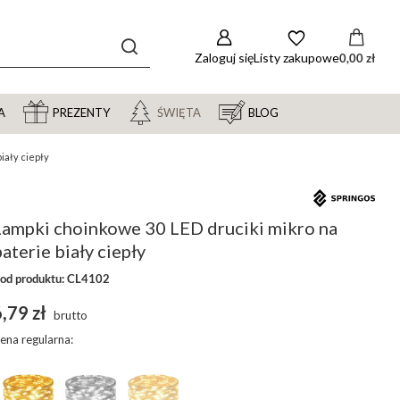
Zaloguj się
Listy zakupowe
0,00 zł
A
PREZENTY
ŚWIĘTA
BLOG
iały ciepły
Lampki choinkowe 30 LED druciki mikro na
aterie biały ciepły
od produktu: CL4102
,79 zł
brutto
ena regularna: