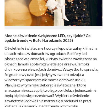
Modne oświetlenie świąteczne LED, czyli jakie? Co
będzie trendy w Boże Narodzenie 2025?
Oświetlenie świąteczne tworzy niepowtarzalny klimat na
ulicach miast, w domach i w ogrodach. Renifery led
błyszczące w ciemności, kurtyny świetlne zawieszone na
oknach, lampki sople rozświetlające drzewa, lampki
choinkowe na elewacjach domów… Wszystko to sprawia,
że grudniowy czas jest jedyny w swoim rodzaju, a
wieczornym spacerom nie można odmówić uroku.
Planujesz w tym roku dekoracje świąteczne, które
znacząco nie uszczuplą twojego portfela, a jednocześnie
będą pięknie się prezentować? Wybierz oświetlenie
zewnętrzne ledowe i nie martw się o rachunki za prąd.
Zobacz, jakie lampki będą trendy w tym roku.