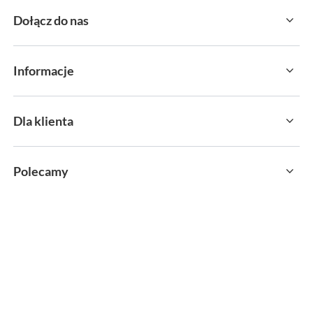
Dołącz do nas
Informacje
Dla klienta
Polecamy
sklep@sportservice.pl
Springos Sp. z o. o.
,
Kłaj 701
,
32-015
Kłaj