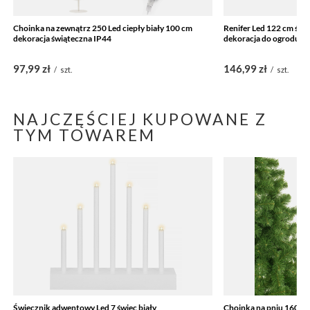
Choinka na zewnątrz 250 Led ciepły biały 100 cm
Renifer Led 122 cm świą
dekoracja świąteczna IP44
dekoracja do ogrodu bia
97,99 zł
146,99 zł
/
szt.
/
szt.
NAJCZĘŚCIEJ KUPOWANE Z
TYM TOWAREM
Świecznik adwentowy Led 7 świec biały
Choinka na pniu 160 cm