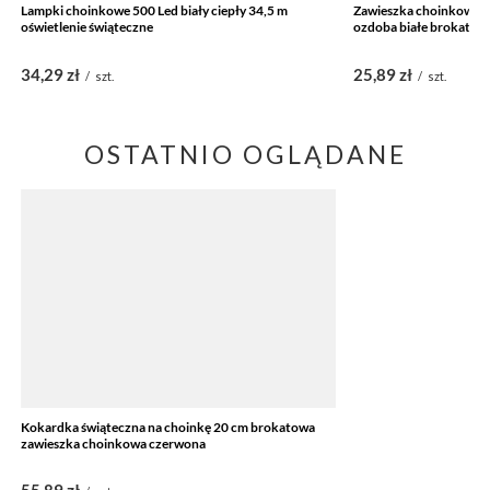
Lampki choinkowe 500 Led biały ciepły 34,5 m
Zawieszka choinkowa 12
oświetlenie świąteczne
ozdoba białe brokat
34,29 zł
25,89 zł
/
szt.
/
szt.
OSTATNIO OGLĄDANE
Kokardka świąteczna na choinkę 20 cm brokatowa
zawieszka choinkowa czerwona