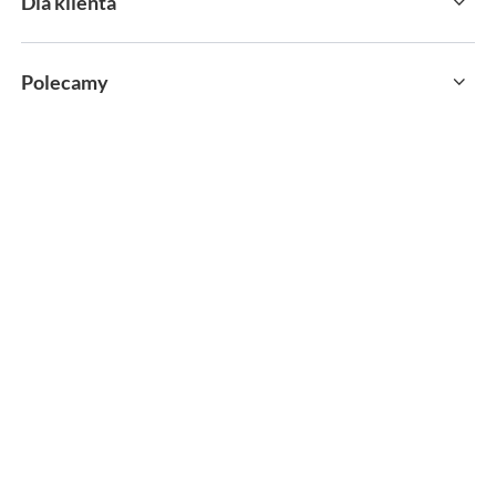
Dla klienta
Polecamy
sklep@sportservice.pl
Springos Sp. z o. o.
,
Kłaj 701
,
32-015
Kłaj
W sklepie prezentujemy ceny brutto (z VAT).
MOŻLIWOŚĆ ZWROTU
PAYPO KUP TERAZ
wszystkich towarów do 30 dni
zapłać za 30 dni