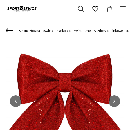
Strona główna
Święta
Dekoracje świąteczne
Ozdoby choinkowe
K