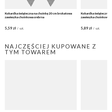
Kokardka świąteczna na choinkę 20 cm brokatowa
Kokardka świąteczna n
zawieszka choinkowa srebrna
zawieszka choinkowa z
5,59 zł
5,89 zł
/
szt.
/
szt.
NAJCZĘŚCIEJ KUPOWANE Z
TYM TOWAREM