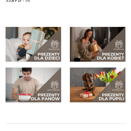
55,89 zł
/
szt.