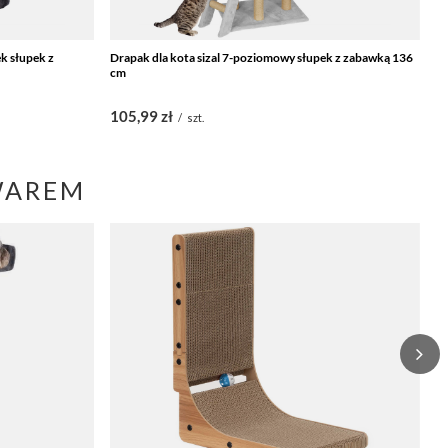
k słupek z
Drapak dla kota sizal 7-poziomowy słupek z zabawką 136
Dr
cm
c
105,99 zł
1
/
szt.
WAREM