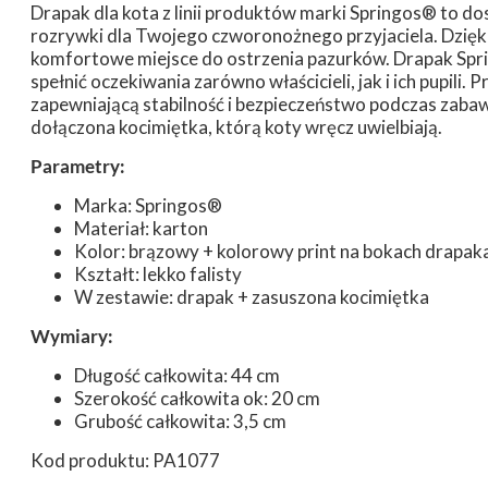
Drapak dla kota z linii produktów marki Springos® to do
rozrywki dla Twojego czworonożnego przyjaciela. Dzięki
komfortowe miejsce do ostrzenia pazurków. Drapak Spr
spełnić oczekiwania zarówno właścicieli, jak i ich pupili
zapewniającą stabilność i bezpieczeństwo podczas zaba
dołączona kocimiętka, którą koty wręcz uwielbiają.
Parametry:
Marka: Springos®
Materiał: karton
Kolor: brązowy + kolorowy print na bokach drapak
Kształt: lekko falisty
W zestawie: drapak + zasuszona kocimiętka
Wymiary:
Długość całkowita: 44 cm
Szerokość całkowita ok: 20 cm
Grubość całkowita: 3,5 cm
Kod produktu: PA1077