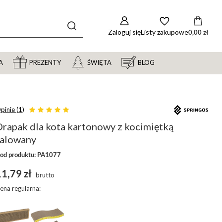
Zaloguj się
Listy zakupowe
0,00 zł
A
PREZENTY
ŚWIĘTA
BLOG
pinie (1)
Drapak dla kota kartonowy z kocimiętką
falowany
od produktu: PA1077
1,79 zł
brutto
ena regularna: