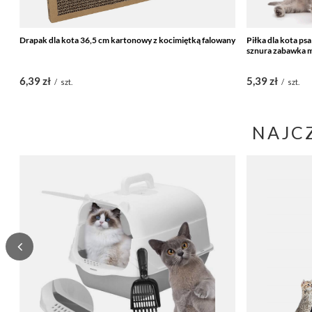
Drapak dla kota 36,5 cm kartonowy z kocimiętką falowany
Piłka dla kota psa
sznura zabawka m
6,39 zł
5,39 zł
/
szt.
/
szt.
NAJC