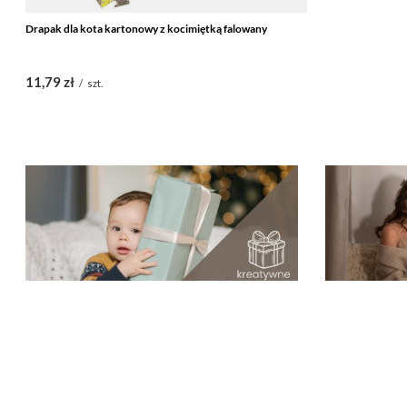
Drapak dla kota kartonowy z kocimiętką falowany
11,79 zł
/
szt.