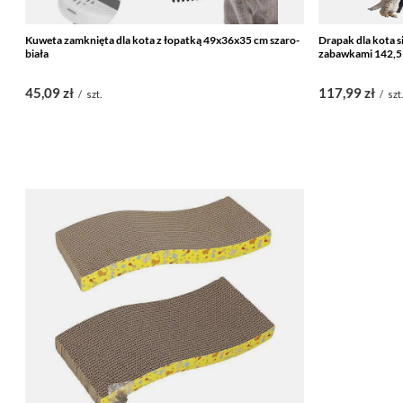
Kuweta zamknięta dla kota z łopatką 49x36x35 cm szaro-
Drapak dla kota 
biała
zabawkami 142,5
45,09 zł
117,99 zł
/
szt.
/
szt