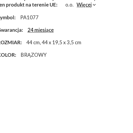
en produkt na terenie UE
o.o.
Więcej
Symbol
PA1077
warancja
24 miesiące
ROZMIAR
44 cm
44 x 19,5 x 3,5 cm
KOLOR
BRĄZOWY