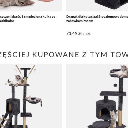
 szczeniaka śr. 8 cm pleciona kulka ze
Drapak dla kota sizal 5-poziomowy dome
ultikolor
zabawkami 92 cm
71,49 zł
/
szt.
ZĘŚCIEJ KUPOWANE Z TYM TO