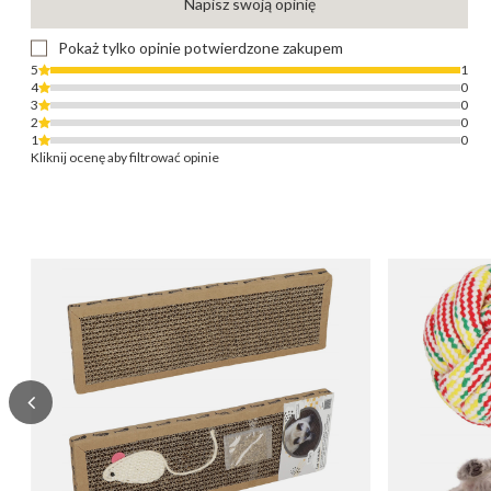
Napisz swoją opinię
Pokaż tylko opinie potwierdzone zakupem
5
1
4
0
3
0
2
0
1
0
Kliknij ocenę aby filtrować opinie