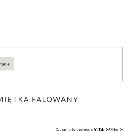
ytanie
IMIĘTKĄ FALOWANY
Tak
0
Nie
0
Czy opinia była pomocna?