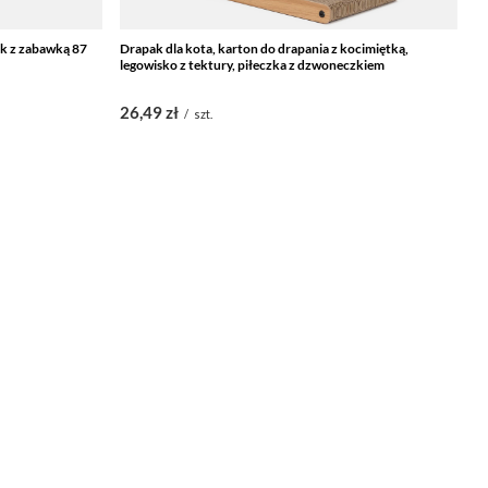
ek z zabawką 87
Drapak dla kota, karton do drapania z kocimiętką,
Le
legowisko z tektury, piłeczka z dzwoneczkiem
po
26,49 zł
2
/
szt.