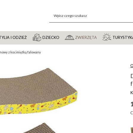
YLIA I ODZIEŻ
DZIECKO
ZWIERZĘTA
TURYSTYK
onowy z kocimiętką falowany
O
K
1
C