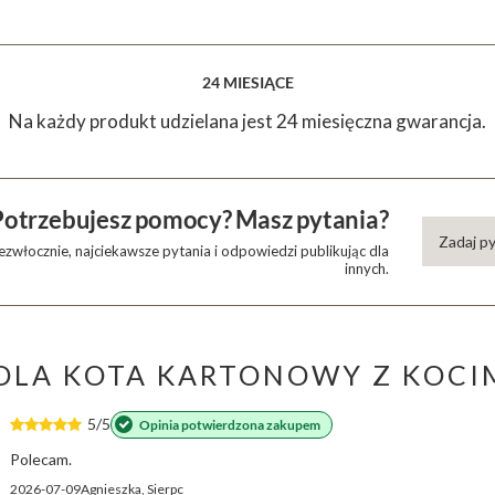
24 MIESIĄCE
Na każdy produkt udzielana jest 24 miesięczna gwarancja.
Potrzebujesz pomocy? Masz pytania?
Zadaj p
zwłocznie, najciekawsze pytania i odpowiedzi publikując dla
innych.
 DLA KOTA KARTONOWY Z KOC
5/5
Opinia potwierdzona zakupem
Polecam.
2026-07-09
Agnieszka, Sierpc