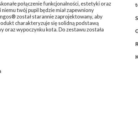
skonałe połączenie funkcjonalności, estetyki oraz
t
 niemu twój pupil będzie miał zapewniony
ingos® został starannie zaprojektowany, aby
. Produkt charakteryzuje się solidną podstawą
wy oraz wypoczynku kota. Do zestawu została
G
a