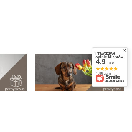
Prawdziwe
opinie klientów
4.9
/ 5.0
4886 opinii