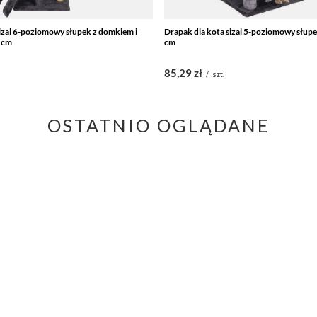
sizal 6-poziomowy słupek z domkiem i
Drapak dla kota sizal 5-poziomowy słup
 cm
cm
85,29 zł
.
/
szt.
OSTATNIO OGLĄDANE