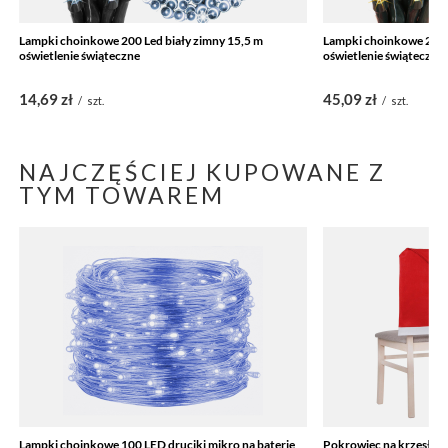
Lampki choinkowe 200 Led biały zimny 15,5 m
Lampki choinkowe 200 L
oświetlenie świąteczne
oświetlenie świąteczne
14,69 zł
45,09 zł
/
szt.
/
szt.
NAJCZĘŚCIEJ KUPOWANE Z
TYM TOWAREM
Lampki choinkowe 100 LED druciki mikro na baterie
Pokrowiec na krzesło,