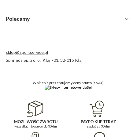
Polecamy
sklep@sportservice.pl
Springos Sp. z o. o.
,
Kłaj 701
,
32-015
Kłaj
W sklepie prezentujemy ceny brutto (z VAT).
MOŻLIWOŚĆ ZWROTU
PAYPO KUP TERAZ
wszystkich towarów do 30 dni
zapłać za 30 dni