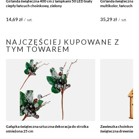
Girlanda świąteczna 400 cm z lampkami 50 LED biały
Girlanda świąteczna 3
ciepły łańcuch choinkowy, zielony
multikolor, łańcuch ch
14,69 zł
35,29 zł
/
szt.
/
szt.
NAJCZĘŚCIEJ KUPOWANE Z
TYM TOWAREM
Gałązka świąteczna sztuczna dekoracja do stroika
Zawieszka choinkowa 
ośnieżona 25 cm
świąteczna drewniana n