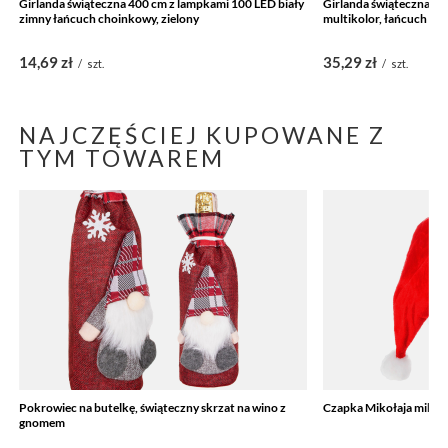
Girlanda świąteczna 400 cm z lampkami 100 LED biały
Girlanda świąteczna 3
zimny łańcuch choinkowy, zielony
multikolor, łańcuch ch
14,69 zł
35,29 zł
/
szt.
/
szt.
NAJCZĘŚCIEJ KUPOWANE Z
TYM TOWAREM
Pokrowiec na butelkę, świąteczny skrzat na wino z
Czapka Mikołaja mikoł
gnomem