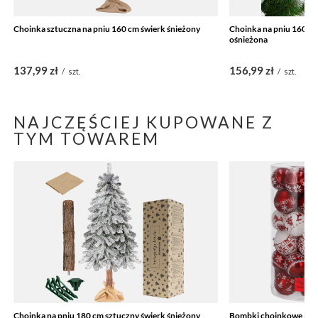
Choinka sztuczna na pniu 160 cm świerk śnieżony
Choinka na pniu 160 c
ośnieżona
137,99 zł
156,99 zł
/
szt.
/
szt.
NAJCZĘŚCIEJ KUPOWANE Z
TYM TOWAREM
Choinka na pniu 180 cm sztuczny świerk śnieżony
Bombki choinkowe 30 s