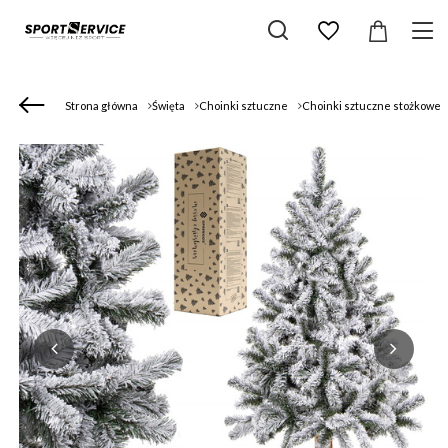
Strona główna
Święta
Choinki sztuczne
Choinki sztuczne stożkowe