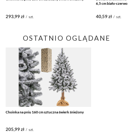
6,5 cm biało-czerwone
293,99 zł
40,59 zł
/
szt.
/
szt.
OSTATNIO OGLĄDANE
Choinka na pniu 160 cm sztuczna świerk śnieżony
205,99 zł
/
szt.