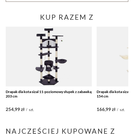
KUP RAZEM Z
Drapak dla kota sizal 11-poziomowy słupek z zabawką
Drapak dla kota sizal 
203 cm
154 cm
254,99 zł
166,99 zł
/
szt.
/
szt.
NAJCZĘŚCIEJ KUPOWANE Z