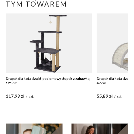
TYM TOWAREM
Drapak dla kota sizal 6-poziomowy słupek z zabawką
Drapak dla kota sizal 
121 cm
47 cm
117,99 zł
55,89 zł
/
szt.
/
szt.