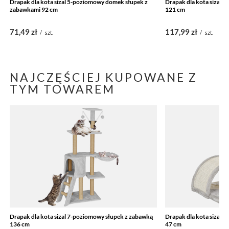
Drapak dla kota sizal 5-poziomowy domek słupek z
Drapak dla kota sizal 
zabawkami 92 cm
121 cm
71,49 zł
117,99 zł
/
szt.
/
szt.
NAJCZĘŚCIEJ KUPOWANE Z
TYM TOWAREM
Drapak dla kota sizal 7-poziomowy słupek z zabawką
Drapak dla kota sizal 
136 cm
47 cm