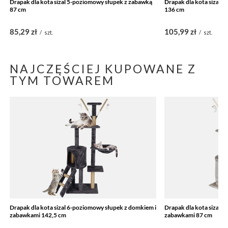
Drapak dla kota sizal 5-poziomowy słupek z zabawką
Drapak dla kota sizal 
87 cm
136 cm
85,29 zł
105,99 zł
/
szt.
/
szt.
NAJCZĘŚCIEJ KUPOWANE Z
TYM TOWAREM
Drapak dla kota sizal 6-poziomowy słupek z domkiem i
Drapak dla kota sizal 
zabawkami 142,5 cm
zabawkami 87 cm