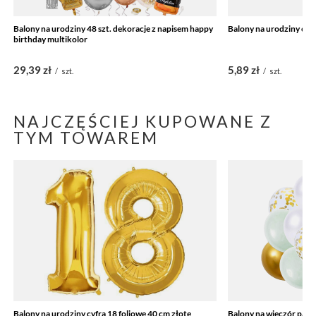
Balony na urodziny 48 szt. dekoracje z napisem happy
Balony na urodziny cyfr
birthday multikolor
29,39 zł
5,89 zł
/
szt.
/
szt.
NAJCZĘŚCIEJ KUPOWANE Z
TYM TOWAREM
Balony na urodziny cyfra 18 foliowe 40 cm złote
Balony na wieczór panie