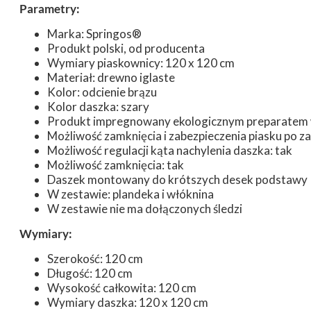
Parametry:
Marka: Springos®
Produkt polski, od producenta
Wymiary piaskownicy: 120 x 120 cm
Materiał: drewno iglaste
Kolor: odcienie brązu
Kolor daszka: szary
Produkt impregnowany ekologicznym preparate
Możliwość zamknięcia i zabezpieczenia piasku po z
Możliwość regulacji kąta nachylenia daszka: tak
Możliwość zamknięcia: tak
Daszek montowany do krótszych desek podstawy
W zestawie: plandeka i włóknina
W zestawie nie ma dołączonych śledzi
Wymiary:
Szerokość: 120 cm
Długość: 120 cm
Wysokość całkowita: 120 cm
Wymiary daszka: 120 x 120 cm