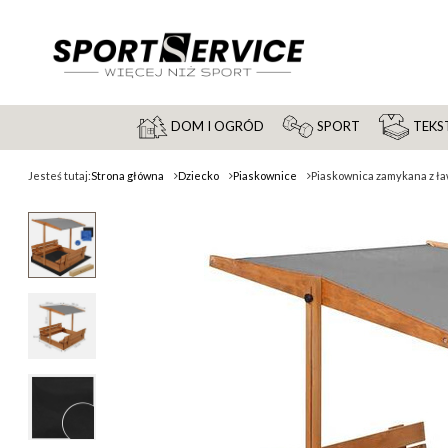
DOM I OGRÓD
SPORT
TEKST
Jesteś tutaj:
Strona główna
Dziecko
Piaskownice
Piaskownica zamykana z ła