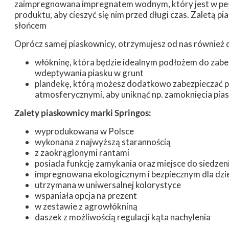
zaimpregnowana impregnatem wodnym, który jest w peł
produktu, aby cieszyć się nim przed długi czas. Zaletą 
słońcem
Oprócz samej piaskownicy, otrzymujesz od nas również 
włókninę, która będzie idealnym podłożem do zabe
wdeptywania piasku w grunt
plandekę, którą możesz dodatkowo zabezpieczać 
atmosferycznymi, aby uniknąć np. zamoknięcia pias
Zalety piaskownicy marki Springos:
wyprodukowana w Polsce
wykonana z najwyższą starannością
z zaokrąglonymi rantami
posiada funkcję zamykania oraz miejsce do siedzen
impregnowana ekologicznym i bezpiecznym dla dzi
utrzymana w uniwersalnej kolorystyce
wspaniała opcja na prezent
w zestawie z agrowłókniną
daszek z możliwością regulacji kąta nachylenia