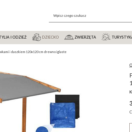
YLIA I ODZIEŻ
DZIECKO
ZWIERZĘTA
TURYSTYK
wkami i daszkiem 120x120 cm drewno iglaste
O
K
C