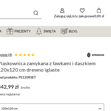
Zaloguj się
Listy zakupowe
0,00 zł
A
PREZENTY
ŚWIĘTA
BLOG
pinie (4)
Piaskownica zamykana z ławkami i daszkiem
120x120 cm drewno iglaste
od produktu: PS120RSET
342,99 zł
brutto
ena regularna:
120x120 cm