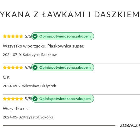
MYKANA Z ŁAWKAMI I DASZKIE
5/5
Opinia potwierdzona zakupem
Wszystko w porządku. Piaskownica super.
2024-07-01
Katarzyna, Radziłów
5/5
Opinia potwierdzona zakupem
OK
2024-05-29
Mirosław, Białystok
5/5
Opinia potwierdzona zakupem
Wszystko ok
2024-05-02
Krzysztof, Sokółka
ZOBACZ 