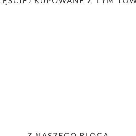
ZĘŚCIEJ KUPOWANE Z TYM TO
Z NASZEGO BLOGA