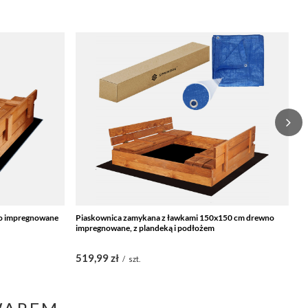
o impregnowane
Piaskownica zamykana z ławkami 150x150 cm drewno
P
impregnowane, z plandeką i podłożem
im
519,99 zł
4
/
szt.