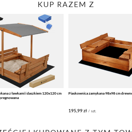
KUP RAZEM Z
kana z ławkami i daszkiem 120x120 cm
Piaskownica zamykana 98x98 cm drewn
mpregnowana
195,99 zł
.
/
szt.