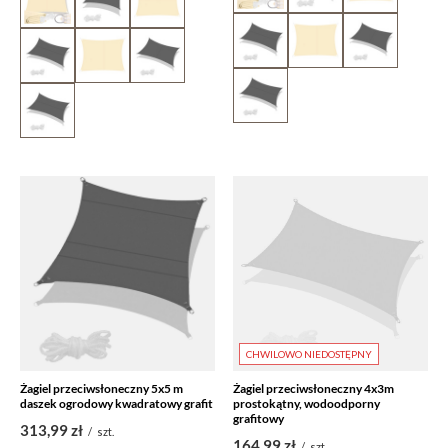
CHWILOWO NIEDOSTĘPNY
Żagiel przeciwsłoneczny 5x5 m
Żagiel przeciwsłoneczny 4x3m
daszek ogrodowy kwadratowy grafit
prostokątny, wodoodporny
grafitowy
313,99 zł
/
szt.
164,99 zł
/
szt.