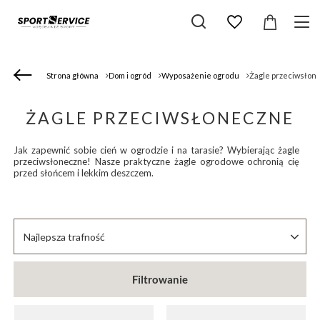
Strona główna
Dom i ogród
Wyposażenie ogrodu
Żagle przeciwsłon
ŻAGLE PRZECIWSŁONECZNE
Jak zapewnić sobie cień w ogrodzie i na tarasie? Wybierając żagle
przeciwsłoneczne! Nasze praktyczne żagle ogrodowe ochronią cię
przed słońcem i lekkim deszczem.
Zmień sortowanie
Najlepsza trafność
Filtrowanie