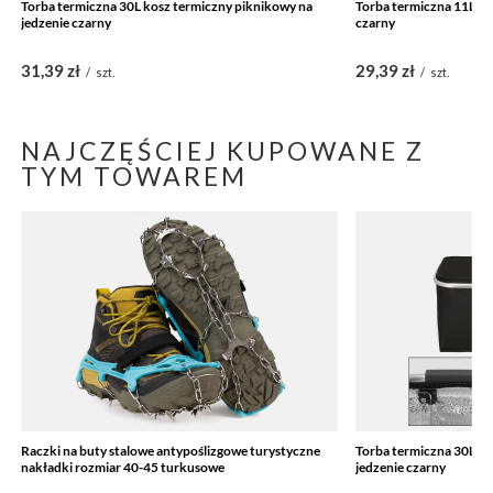
Torba termiczna 30L kosz termiczny piknikowy na
Torba termiczna 11L na
jedzenie czarny
czarny
31,39 zł
29,39 zł
/
szt.
/
szt.
NAJCZĘŚCIEJ KUPOWANE Z
TYM TOWAREM
Raczki na buty stalowe antypoślizgowe turystyczne
Torba termiczna 30L ko
nakładki rozmiar 40-45 turkusowe
jedzenie czarny