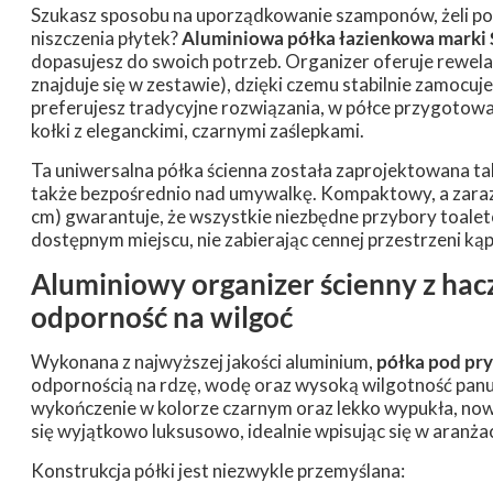
Szukasz sposobu na uporządkowanie szamponów, żeli pod
niszczenia płytek?
Aluminiowa półka łazienkowa marki
dopasujesz do swoich potrzeb. Organizer oferuje rewela
znajduje się w zestawie), dzięki czemu stabilnie zamocujes
preferujesz tradycyjne rozwiązania, w półce przygoto
kołki z eleganckimi, czarnymi zaślepkami.
Ta uniwersalna półka ścienna została zaprojektowana tak
także bezpośrednio nad umywalkę. Kompaktowy, a zaraz
cm) gwarantuje, że wszystkie niezbędne przybory toal
dostępnym miejscu, nie zabierając cennej przestrzeni kąp
Aluminiowy organizer ścienny z hacz
odporność na wilgoć
Wykonana z najwyższej jakości aluminium,
półka pod pry
odpornością na rdzę, wodę oraz wysoką wilgotność pan
wykończenie w kolorze czarnym oraz lekko wypukła, now
się wyjątkowo luksusowo, idealnie wpisując się w aranżacj
Konstrukcja półki jest niezwykle przemyślana: