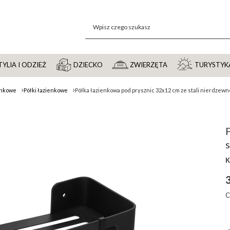
YLIA I ODZIEŻ
DZIECKO
ZWIERZĘTA
TURYSTYK
enkowe
Półki łazienkowe
Półka łazienkowa pod prysznic 32x12 cm ze stali nierdzewn
s
K
3
C