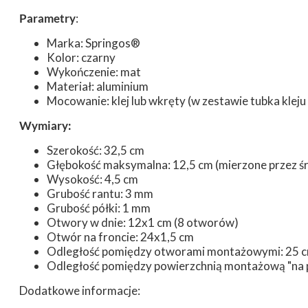
Parametry
:
Marka: Springos®
Kolor: czarny
Wykończenie: mat
Materiał: aluminium
Mocowanie: klej lub wkręty (w zestawie tubka kleju
Wymiary:
Szerokość: 32,5 cm
Głębokość maksymalna: 12,5 cm (mierzone przez śro
Wysokość: 4,5 cm
Grubość rantu: 3 mm
Grubość półki: 1 mm
Otwory w dnie: 12x1 cm (8 otworów)
Otwór na froncie: 24x1,5 cm
Odległość pomiędzy otworami montażowymi: 25 
Odległość pomiędzy powierzchnią montażową "na pl
Dodatkowe informacje: