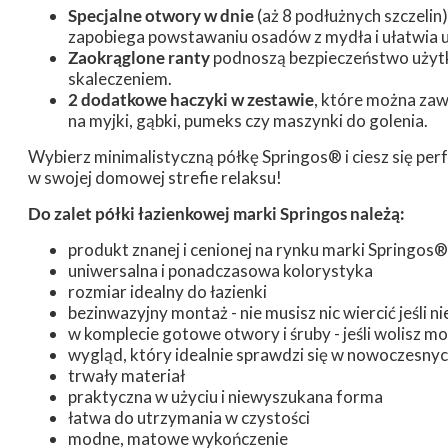
Specjalne otwory w dnie
(aż 8 podłużnych szczeli
zapobiega powstawaniu osadów z mydła i ułatwia u
Zaokrąglone ranty
podnoszą bezpieczeństwo użyt
skaleczeniem.
2 dodatkowe haczyki w zestawie
, które można zaw
na myjki, gąbki, pumeks czy maszynki do golenia.
Wybierz minimalistyczną półkę Springos® i ciesz się per
w swojej domowej strefie relaksu!
Do zalet półki łazienkowej marki Springos należą:
produkt znanej i cenionej na rynku marki Springos
uniwersalna i ponadczasowa kolorystyka
rozmiar idealny do łazienki
bezinwazyjny montaż - nie musisz nic wiercić jeśli 
w komplecie gotowe otwory i śruby - jeśli wolisz mo
wygląd, który idealnie sprawdzi się w nowoczesnych
trwały materiał
praktyczna w użyciu i niewyszukana forma
łatwa do utrzymania w czystości
modne, matowe wykończenie