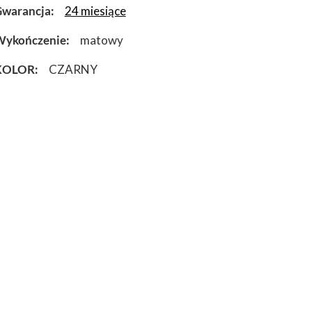
warancja
24 miesiące
Wykończenie
matowy
KOLOR
CZARNY