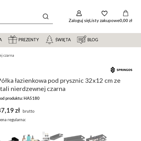
Zaloguj się
Listy zakupowe
0,00 zł
A
PREZENTY
ŚWIĘTA
BLOG
ej czarna
Półka łazienkowa pod prysznic 32x12 cm ze
tali nierdzewnej czarna
od produktu: HA5180
7,19 zł
brutto
ena regularna: