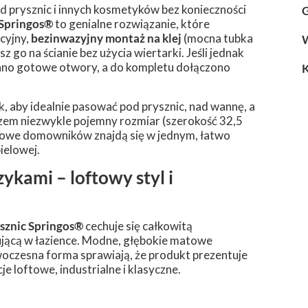
 prysznic i innych kosmetyków bez konieczności
G
 Springos®
to genialne rozwiązanie, które
cyjny,
bezinwazyjny montaż na klej
(mocna tubka
z go na ścianie bez użycia wiertarki. Jeśli jednak
wano gotowe otwory, a do kompletu dołączono
, aby idealnie pasować pod prysznic, nad wannę, a
em niezwykle pojemny rozmiar (szerokość 32,5
etowe domowników znajdą się w jednym, łatwo
ielowej.
ykami – loftowy styl i
sznic Springos®
cechuje się całkowitą
ującą w łazience. Modne, głębokie matowe
oczesna forma sprawiają, że produkt prezentuje
e loftowe, industrialne i klasyczne.