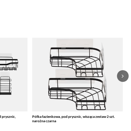
d prysznic,
Półka łazienkowa, pod prysznic, wisząca zestaw 2 szt.
Wi
narożna czarna
c