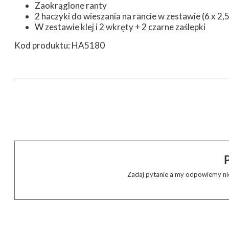
Zaokrąglone ranty
2 haczyki do wieszania na rancie w zestawie (6 x 2,
W zestawie klej i 2 wkręty + 2 czarne zaślepki
Kod produktu: HA5180
Zadaj pytanie a my odpowiemy nie