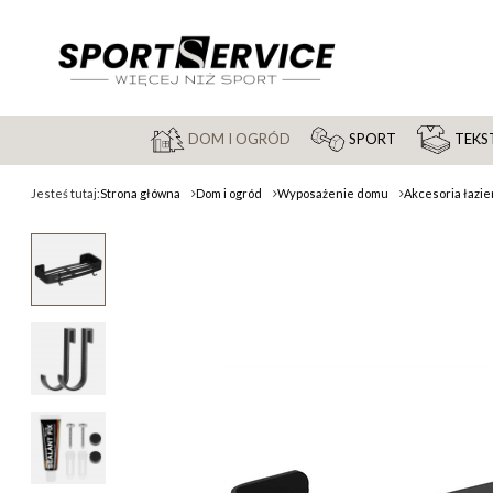
DOM I OGRÓD
SPORT
TEKST
Jesteś tutaj:
Strona główna
Dom i ogród
Wyposażenie domu
Akcesoria łazi