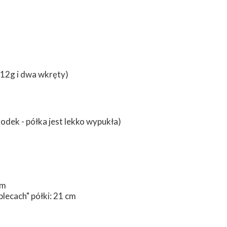
 12g i dwa wkręty)
dek - półka jest lekko wypukła)
cm
ecach" półki: 21 cm