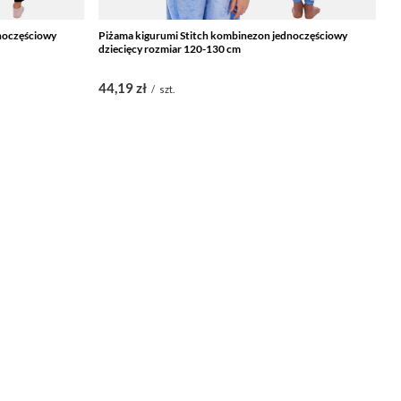
noczęściowy
Piżama kigurumi Stitch kombinezon jednoczęściowy
C
dziecięcy rozmiar 120-130 cm
d
44,19 zł
1
/
szt.