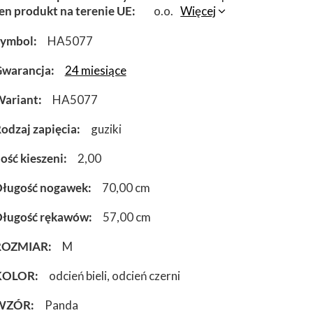
en produkt na terenie UE
o.o.
Więcej
Symbol
HA5077
warancja
24 miesiące
ariant
HA5077
odzaj zapięcia
guziki
lość kieszeni
2,00
ługość nogawek
70,00 cm
ługość rękawów
57,00 cm
ROZMIAR
M
KOLOR
odcień bieli
odcień czerni
WZÓR
Panda