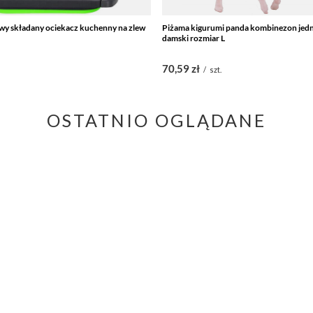
owy składany ociekacz kuchenny na zlew
Piżama kigurumi panda kombinezon jed
damski rozmiar L
70,59 zł
/
szt.
OSTATNIO OGLĄDANE