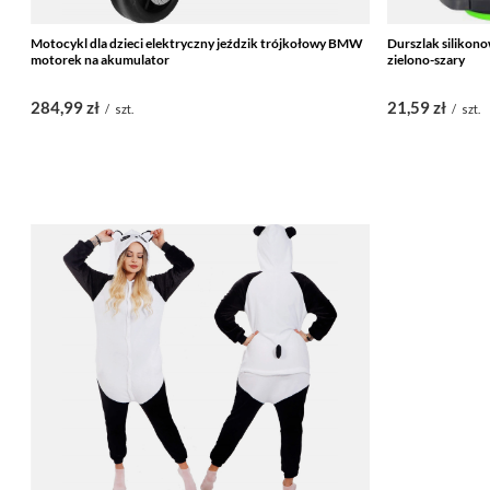
Motocykl dla dzieci elektryczny jeździk trójkołowy BMW
Durszlak silikon
motorek na akumulator
zielono-szary
284,99 zł
21,59 zł
/
szt.
/
szt.