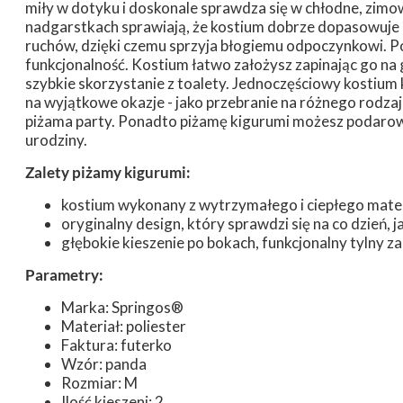
miły w dotyku i doskonale sprawdza się w chłodne, zimow
nadgarstkach sprawiają, że kostium dobrze dopasowuje się
ruchów, dzięki czemu sprzyja błogiemu odpoczynkowi. Pow
funkcjonalność. Kostium łatwo założysz zapinając go na g
szybkie skorzystanie z toalety. Jednoczęściowy kostium k
na wyjątkowe okazje - jako przebranie na różnego rodz
piżama party. Ponadto piżamę kigurumi możesz podarować
urodziny.
Zalety piżamy kigurumi:
kostium wykonany z wytrzymałego i ciepłego mate
oryginalny design, który sprawdzi się na co dzień, j
głębokie kieszenie po bokach, funkcjonalny tylny 
Parametry:
Marka: Springos®
Materiał: poliester
Faktura: futerko
Wzór: panda
Rozmiar: M
Ilość kieszeni: 2