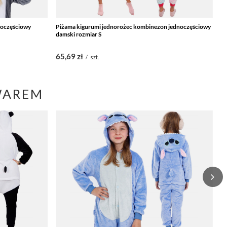
noczęściowy
Piżama kigurumi jednorożec kombinezon jednoczęściowy
Pi
damski rozmiar S
da
65,69 zł
7
/
szt.
WAREM