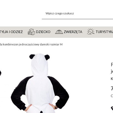
YLIA I ODZIEŻ
DZIECKO
ZWIERZĘTA
TURYSTYK
da kombinezon jednoczęściowy damski rozmiar M
K
7
C