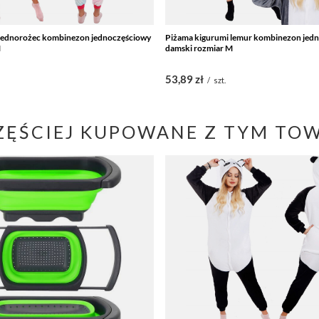
 jednorożec kombinezon jednoczęściowy
Piżama kigurumi lemur kombinezon jed
M
damski rozmiar M
53,89 zł
/
szt.
ZĘŚCIEJ KUPOWANE Z TYM TO