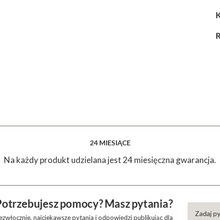
K
R
24 MIESIĄCE
Na każdy produkt udzielana jest 24 miesięczna gwarancja.
Potrzebujesz pomocy? Masz pytania?
Zadaj p
zwłocznie, najciekawsze pytania i odpowiedzi publikując dla