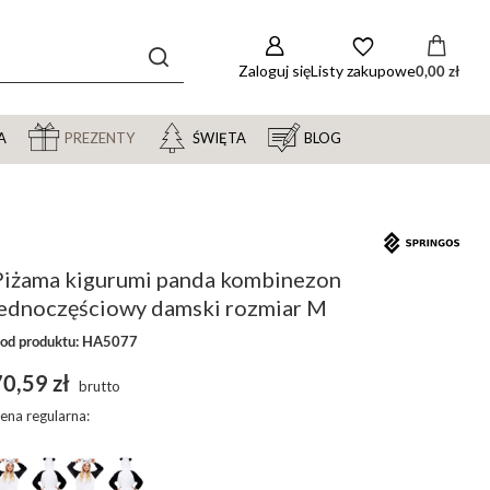
Zaloguj się
Listy zakupowe
0,00 zł
A
PREZENTY
ŚWIĘTA
BLOG
Piżama kigurumi panda kombinezon
jednoczęściowy damski rozmiar M
od produktu: HA5077
0,59 zł
brutto
ena regularna: