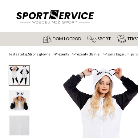
DOM I OGRÓD
SPORT
TEKST
Jesteś tutaj:
Strona główna
Prezenty
Prezenty dla niej
Piżama kigurumi pan