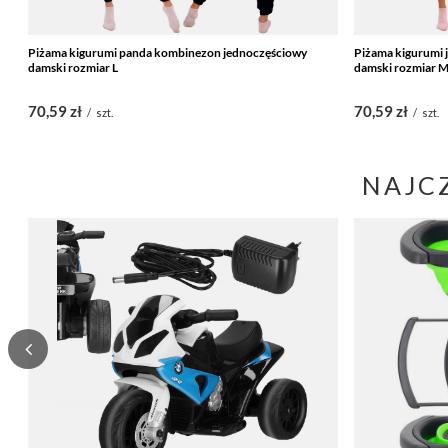
Piżama kigurumi panda kombinezon jednoczęściowy
Piżama kigurumi
damski rozmiar L
damski rozmiar 
70,59 zł
70,59 zł
/
szt.
/
szt.
NAJC