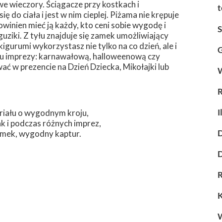
e wieczory. Ściągacze przy kostkach i
t
 do ciała i jest w nim cieplej. Piżama nie krępuje
inien mieć ją każdy, kto ceni sobie wygodę i
uziki. Z tyłu znajduje się zamek umożliwiający
igurumi wykorzystasz nie tylko na co dzień, ale i
G
aju imprezy: karnawałową, halloweenową czy
 w prezencie na Dzień Dziecka, Mikołajki lub
W
R
I
riału o wygodnym kroju,
ak i podczas różnych imprez,
D
zamek, wygodny kaptur.
D