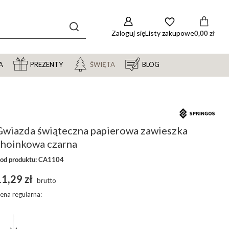
Zaloguj się
Listy zakupowe
0,00 zł
A
PREZENTY
ŚWIĘTA
BLOG
Gwiazda świąteczna papierowa zawieszka
choinkowa czarna
od produktu: CA1104
1,29 zł
brutto
ena regularna: