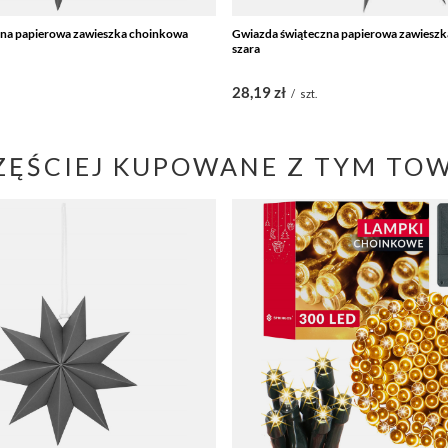
zna papierowa zawieszka choinkowa
Gwiazda świąteczna papierowa zawiesz
szara
28,19 zł
/
szt.
ZĘŚCIEJ KUPOWANE Z TYM TO