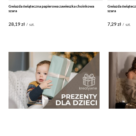
Gwiazda świąteczna papierowa zawieszka choinkowa
Gwiazda świątec
szara
szara
28,19 zł
7,29 zł
/
szt.
/
szt.