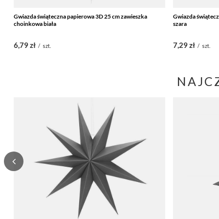
Gwiazda świąteczna papierowa 3D 25 cm zawieszka
Gwiazda świątec
choinkowa biała
szara
6,79 zł
7,29 zł
/
szt.
/
szt.
NAJC