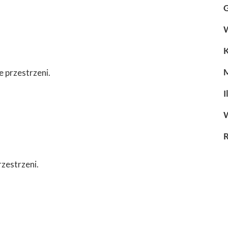
G
W
M
e przestrzeni.
I
rzestrzeni.