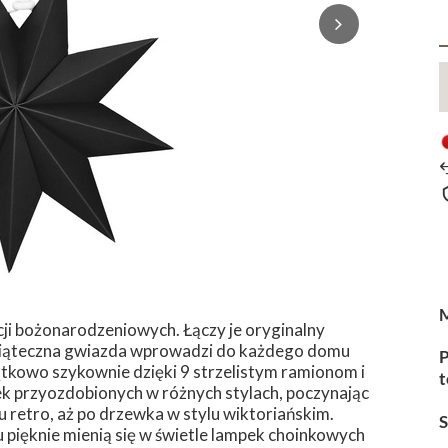
cji bożonarodzeniowych. Łączy je oryginalny
świąteczna gwiazda wprowadzi do każdego domu
P
jątkowo szykownie dzięki 9 strzelistym ramionom i
t
ek przyozdobionych w różnych stylach, poczynając
 retro, aż po drzewka w stylu wiktoriańskim.
pięknie mienią się w świetle lampek choinkowych