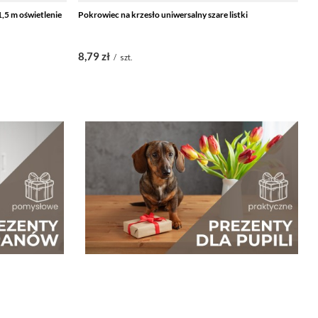
1,5 m oświetlenie
Pokrowiec na krzesło uniwersalny szare listki
Św
św
8,79 zł
2
/
szt.