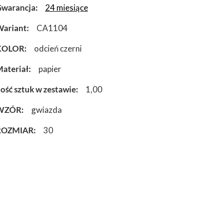
warancja
24 miesiące
ariant
CA1104
KOLOR
odcień czerni
ateriał
papier
lość sztuk w zestawie
1,00
WZÓR
gwiazda
ROZMIAR
30