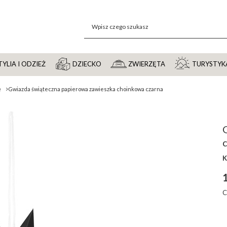
YLIA I ODZIEŻ
DZIECKO
ZWIERZĘTA
TURYSTYK
e
Gwiazda świąteczna papierowa zawieszka choinkowa czarna
K
1
C