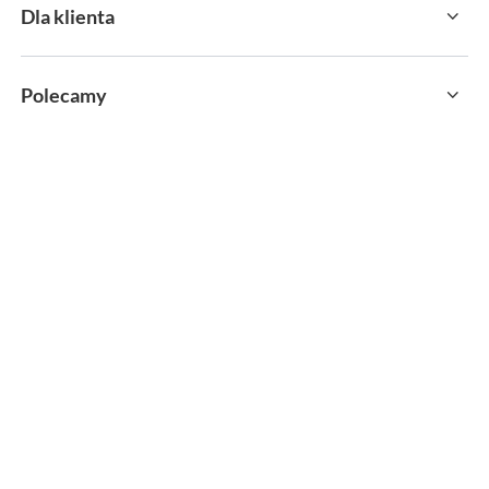
Dla klienta
Polecamy
sklep@sportservice.pl
Springos Sp. z o. o.
,
Kłaj 701
,
32-015
Kłaj
W sklepie prezentujemy ceny brutto (z VAT).
MOŻLIWOŚĆ ZWROTU
PAYPO KUP TERAZ
wszystkich towarów do 30 dni
zapłać za 30 dni