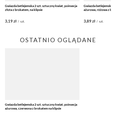
Gwiazda betlejemska 2 szt. sztuczny kwiat, poinsecja
Gwiazda betlejemska 2 s
złota z brokatem, na klipsie
ażurowa, różowa z brok
3,19 zł
3,89 zł
/
szt.
/
szt.
OSTATNIO OGLĄDANE
Gwiazda betlejemska 2 szt. sztuczny kwiat, poinsecja
ażurowa, czerwona z brokatem na klipsie