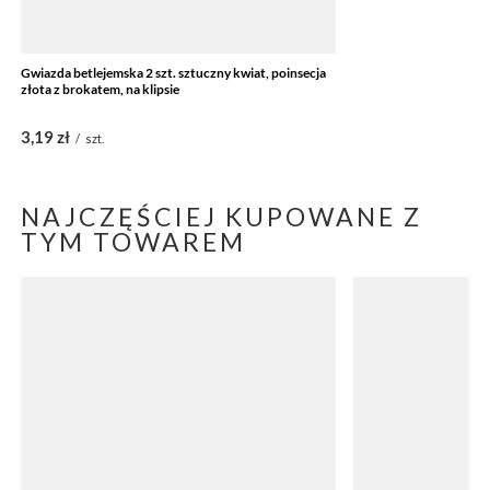
Gwiazda betlejemska 2 szt. sztuczny kwiat, poinsecja
Gwiazda betlejemska 2 s
złota z brokatem, na klipsie
czerwona z brokatem, n
3,19 zł
3,19 zł
/
szt.
/
szt.
NAJCZĘŚCIEJ KUPOWANE Z
TYM TOWAREM