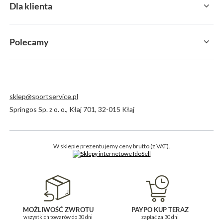
Dla klienta
Polecamy
sklep@sportservice.pl
Springos Sp. z o. o.
,
Kłaj 701
,
32-015
Kłaj
W sklepie prezentujemy ceny brutto (z VAT).
MOŻLIWOŚĆ ZWROTU
PAYPO KUP TERAZ
wszystkich towarów do 30 dni
zapłać za 30 dni