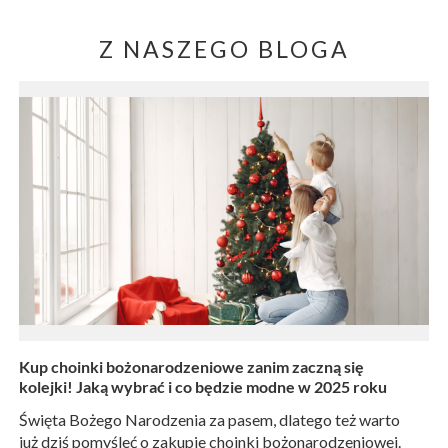
prezenty bałwan
5cm biało-czerwone
7,69 zł
63,69 zł
/
szt.
/
szt.
OSTATNIO OGLĄDANE
Choinka sztuczna premium 120 cm jodła zielona
117,99 zł
/
szt.