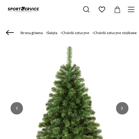
Strona główna
Święta
Choinki sztuczne
Choinki sztuczne stożkowe