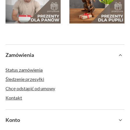
już dziś pomyśleć o zakupie choinki bożonarodzeniowej.
Jeśli zajmiesz się tym już teraz unikniesz długich kolejek i
ograniczonego wyboru w przyszłości. Zastanawiasz się
jednak, jakie choinki bożonarodzeniowe będą królować w
te święta to dobrze trafiłeś! Dzięki poniższemu
artykułowi dowiesz się, jaki wybór będzie najlepszy!
Choinki sztuczne, a może żywe? Podpowiadamy, co
wybrać!
Czytaj więcej