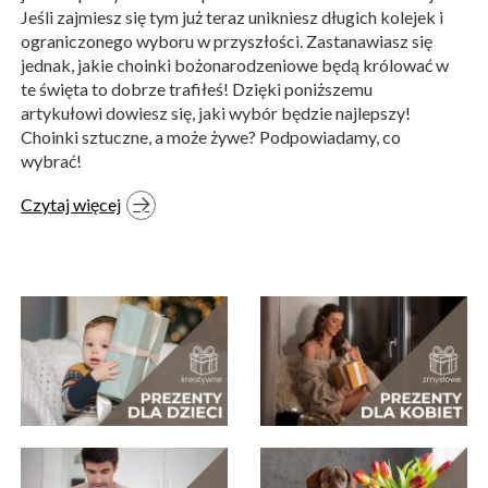
Z NASZEGO BLOGA
Kup choinki bożonarodzeniowe zanim zaczną się
kolejki! Jaką wybrać i co będzie modne w 2025 roku
Święta Bożego Narodzenia za pasem, dlatego też warto