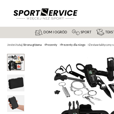
DOM I OGRÓD
SPORT
TEKST
Jesteś tutaj:
Strona główna
Prezenty
Prezenty dla niego
Zestaw taktyczny s