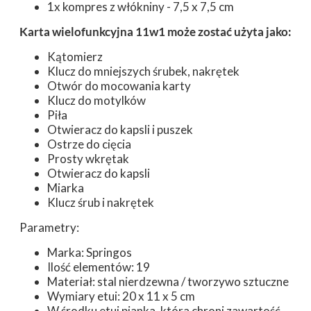
1x kompres z włókniny - 7,5 x 7,5 cm
Karta wielofunkcyjna 11w1 może zostać użyta jako:
Kątomierz
Klucz do mniejszych śrubek, nakrętek
Otwór do mocowania karty
Klucz do motylków
Piła
Otwieracz do kapsli i puszek
Ostrze do cięcia
Prosty wkrętak
Otwieracz do kapsli
Miarka
Klucz śrub i nakrętek
Parametry:
Marka: Springos
Ilość elementów: 19
Materiał: stal nierdzewna / tworzywo sztuczne
Wymiary etui: 20 x 11 x 5 cm
W środku etui pianka, która chroni zawartość