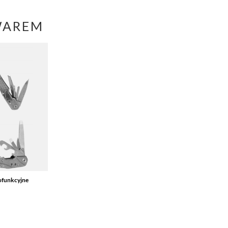
WAREM
ofunkcyjne