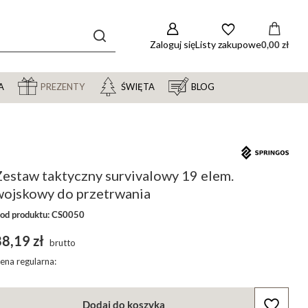
Zaloguj się
Listy zakupowe
0,00 zł
A
PREZENTY
ŚWIĘTA
BLOG
Zestaw taktyczny survivalowy 19 elem.
wojskowy do przetrwania
od produktu: CS0050
8,19 zł
brutto
ena regularna:
Dodaj do koszyka