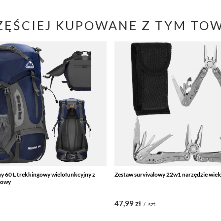
ZĘŚCIEJ KUPOWANE Z TYM TO
y 60 L trekkingowy wielofunkcyjny z
Zestaw survivalowy 22w1 narzędzie wiel
towy
47,99 zł
.
/
szt.