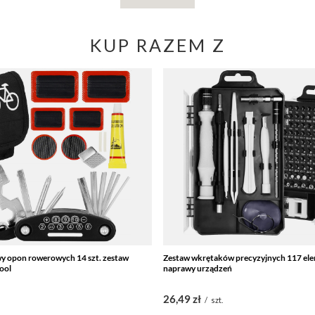
KUP RAZEM Z
y opon rowerowych 14 szt. zestaw
Zestaw wkrętaków precyzyjnych 117 elem
ool
naprawy urządzeń
26,49 zł
/
szt.