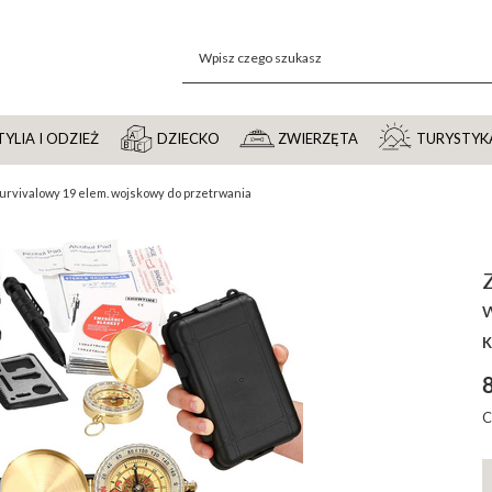
YLIA I ODZIEŻ
DZIECKO
ZWIERZĘTA
TURYSTYK
urvivalowy 19 elem. wojskowy do przetrwania
K
8
C