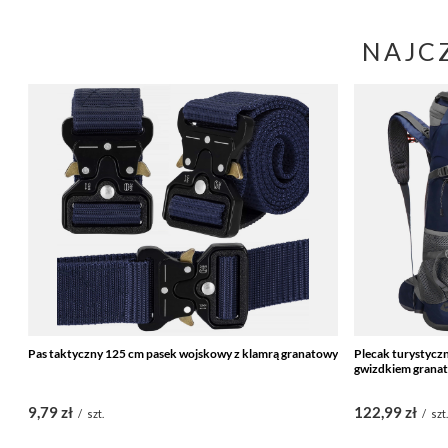
NAJC
Pas taktyczny 125 cm pasek wojskowy z klamrą granatowy
Plecak turystyczn
gwizdkiem grana
9,79 zł
122,99 zł
/
szt.
/
szt