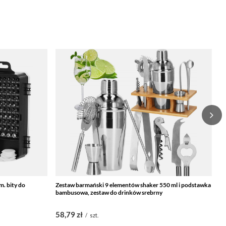
. bity do
Zestaw barmański 9 elementów shaker 550 ml i podstawka
Ze
bambusowa, zestaw do drinków srebrny
fr
58,79 zł
4
/
szt.