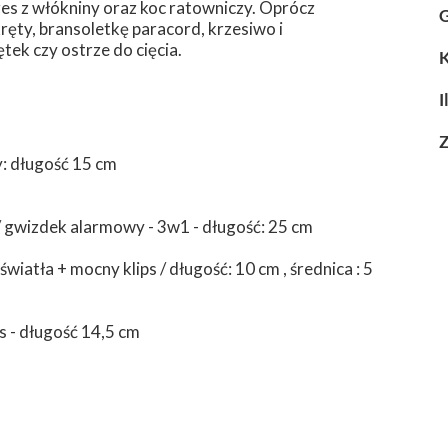
pres z włókniny oraz koc ratowniczy. Oprócz
G
ęty, bransoletkę paracord, krzesiwo i
ętek czy ostrze do cięcia.
K
I
Z
y: długość 15 cm
/ gwizdek alarmowy - 3w1 - długość: 25 cm
iatła + mocny klips / długość: 10 cm , średnica : 5
s - długość 14,5 cm