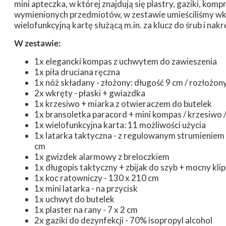
mini apteczka, w której znajdują się plastry, gaziki, kom
wymienionych przedmiotów, w zestawie umieściliśmy wkr
wielofunkcyjną kartę służącą m.in. za klucz do śrub i nakr
W zestawie:
1x elegancki kompas z uchwytem do zawieszenia
1x piła druciana ręczna
1x nóż składany - złożony: długość 9 cm / rozłożon
2x wkręty - płaski + gwiazdka
1x krzesiwo + miarka z otwieraczem do butelek
1x bransoletka paracord + mini kompas / krzesiwo 
1x wielofunkcyjna karta: 11 możliwości użycia
1x latarka taktyczna - z regulowanym strumieniem św
cm
1x gwizdek alarmowy z breloczkiem
1x długopis taktyczny + zbijak do szyb + mocny klip
1x koc ratowniczy - 130 x 210 cm
1x mini latarka - na przycisk
1x uchwyt do butelek
1x plaster na rany - 7 x 2 cm
2x gaziki do dezynfekcji - 70% isopropyl alcohol