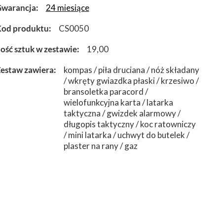
warancja
24 miesiące
od produktu
CS0050
lość sztuk w zestawie
19,00
estaw zawiera
kompas / piła druciana / nóż składany
/ wkręty gwiazdka płaski / krzesiwo /
bransoletka paracord /
wielofunkcyjna karta / latarka
taktyczna / gwizdek alarmowy /
długopis taktyczny / koc ratowniczy
/ mini latarka / uchwyt do butelek /
plaster na rany / gaz