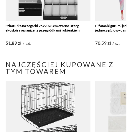
Szkatułka na zegarki 25x20x8 cm czarno-szary,
Piżama kigurumi jedn
ekoskóra organizer z przegródkami i okienkiem
jednoczęściowy damski
51,89 zł
70,59 zł
/
szt.
/
szt.
NAJCZĘŚCIEJ KUPOWANE Z
TYM TOWAREM