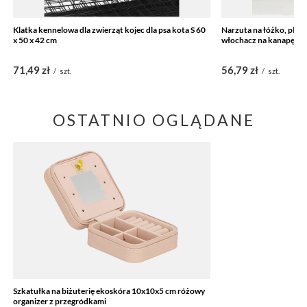
Klatka kennelowa dla zwierząt kojec dla psa kota S 60
Narzuta na łóżko, ple
x 50 x 42 cm
włochacz na kanapę bia
71,49 zł
56,79 zł
/
szt.
/
szt.
OSTATNIO OGLĄDANE
Szkatułka na biżuterię ekoskóra 10x10x5 cm różowy
organizer z przegródkami