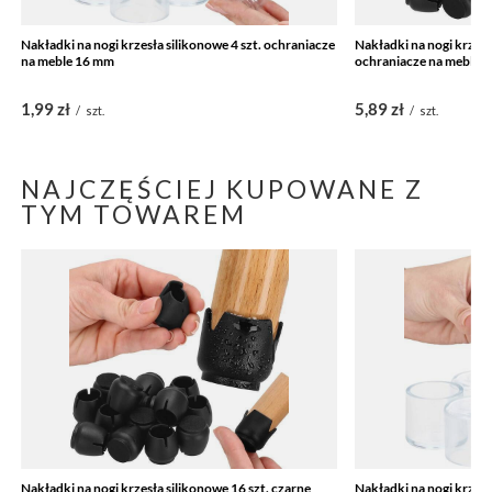
Nakładki na nogi krzesła silikonowe 4 szt. ochraniacze
Nakładki na nogi krzesł
na meble 16 mm
ochraniacze na meble 
1,99 zł
5,89 zł
/
szt.
/
szt.
NAJCZĘŚCIEJ KUPOWANE Z
TYM TOWAREM
Nakładki na nogi krzesła silikonowe 16 szt. czarne
Nakładki na nogi krzesł