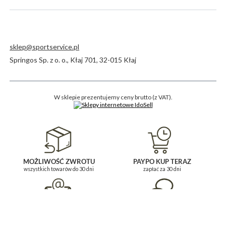
sklep@sportservice.pl
Springos Sp. z o. o.
,
Kłaj 701
,
32-015
Kłaj
W sklepie prezentujemy ceny brutto (z VAT).
MOŻLIWOŚĆ ZWROTU
PAYPO KUP TERAZ
wszystkich towarów do 30 dni
zapłać za 30 dni
BĄDŹ NA BIEŻĄCO
POMOC I KONTAKT
i zapisz się do newslettera