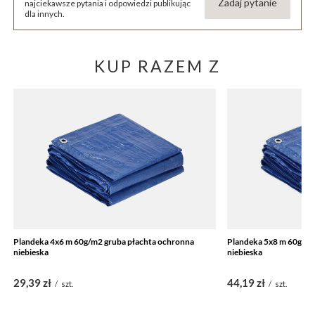
Zadaj pytanie
najciekawsze pytania i odpowiedzi publikując
dla innych.
KUP RAZEM Z
Plandeka 4x6 m 60g/m2 gruba płachta ochronna
Plandeka 5x8 m 60g/m2
niebieska
niebieska
29,39 zł
44,19 zł
/
szt.
/
szt.