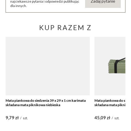
Zadaj pytanie
najciekawsze pytania i odpowiedzi publikując
dla innych.
KUP RAZEM Z
Mata piankowa do siedzenia 39 x 29 x 1 cm karimata
Mata piankowa do sied
składana mata piknikowa niebieska
składana mata piknikow
9,79 zł
45,09 zł
/
szt.
/
szt.