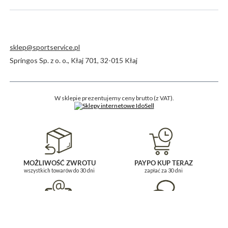
sklep@sportservice.pl
Springos Sp. z o. o.
,
Kłaj 701
,
32-015
Kłaj
W sklepie prezentujemy ceny brutto (z VAT).
MOŻLIWOŚĆ ZWROTU
PAYPO KUP TERAZ
wszystkich towarów do 30 dni
zapłać za 30 dni
BĄDŹ NA BIEŻĄCO
POMOC I KONTAKT
i zapisz się do newslettera