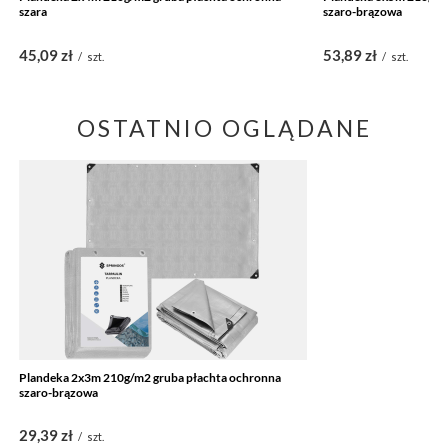
szara
szaro-brązowa
45,09 zł
53,89 zł
/
szt.
/
szt.
OSTATNIO OGLĄDANE
Plandeka 2x3m 210g/m2 gruba płachta ochronna
szaro-brązowa
29,39 zł
/
szt.