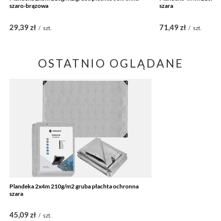
szaro-brązowa
szara
29,39 zł
71,49 zł
/
szt.
/
szt.
OSTATNIO OGLĄDANE
Plandeka 2x4m 210g/m2 gruba płachta ochronna
szara
45,09 zł
/
szt.