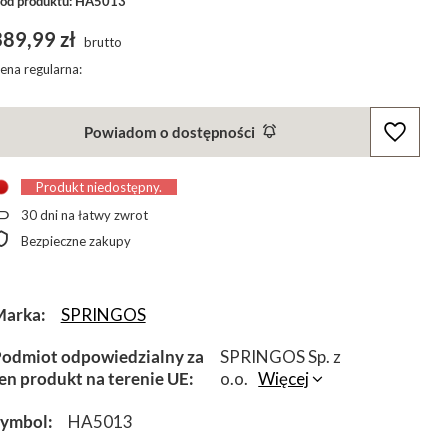
od produktu: HA5013
389,99 zł
brutto
ena regularna:
Powiadom o dostępności
Produkt niedostępny
30
dni na łatwy zwrot
Bezpieczne zakupy
Marka
SPRINGOS
odmiot odpowiedzialny za
SPRINGOS Sp. z
en produkt na terenie UE
o.o.
Więcej
Symbol
HA5013