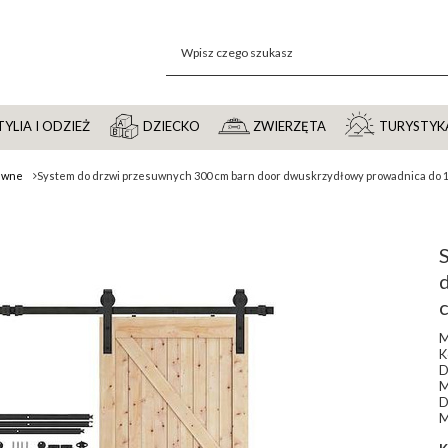
YLIA I ODZIEŻ
DZIECKO
ZWIERZĘTA
TURYSTYK
uwne
System do drzwi przesuwnych 300 cm barn door dwuskrzydłowy prowadnica do 10
M
K
D
M
D
M