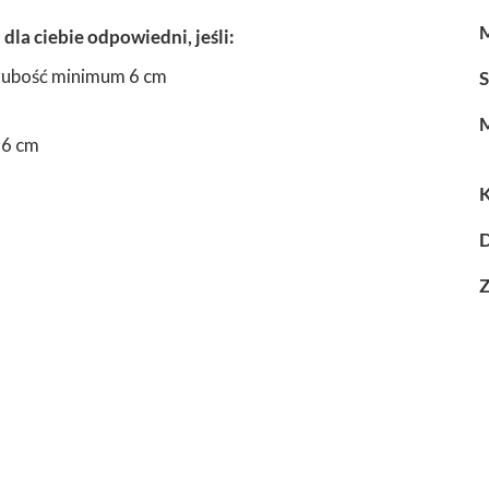
la ciebie odpowiedni, jeśli:
grubość minimum 6 cm
S
M
16 cm
D
Z