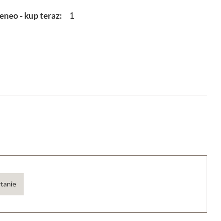
eneo - kup teraz
1
ytanie