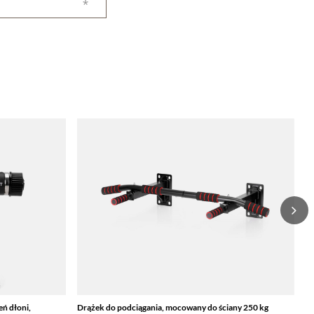
eń dłoni,
Drążek do podciągania, mocowany do ściany 250 kg
Br