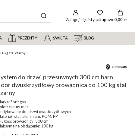
Zaloguj się
Listy zakupowe
0,00 zł
A
PREZENTY
ŚWIĘTA
BLOG
0 kg stal czarny
System do drzwi przesuwnych 300 cm barn
door dwuskrzydłowy prowadnica do 100 kg stal
czarny
arka: Springos
olor: czarny mat
edykowane do: drzwi dwuskrzydłowych
ateriał: stal, aluminium, POM, PP
ługość prowadnicy: 300 cm
aksymalne obciążenie: 100 kg