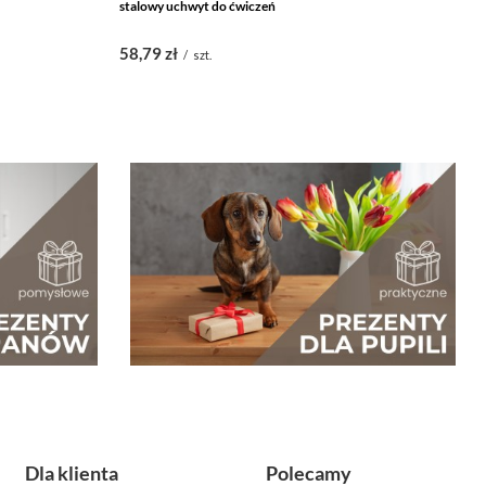
stalowy uchwyt do ćwiczeń
do
58,79 zł
7
/
szt.
Dla klienta
Polecamy