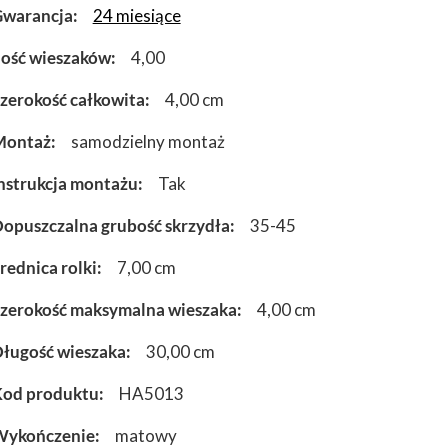
warancja
24 miesiące
lość wieszaków
4,00
zerokość całkowita
4,00 cm
Montaż
samodzielny montaż
nstrukcja montażu
Tak
opuszczalna grubość skrzydła
35-45
rednica rolki
7,00 cm
zerokość maksymalna wieszaka
4,00 cm
ługość wieszaka
30,00 cm
od produktu
HA5013
Wykończenie
matowy