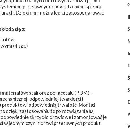
h, industrialnych i loftowych aranżacji, jak i
G
 z systemem przesuwnym z powodzeniem spełnią
biurach. Dzięki nim można lepiej zagospodarować
I
S
kłada się z:
ementów
ymi (4 szt.)
I
D
Ś
S
materiałów: stali oraz poliacetalu (POM) –
echanicznej, odpowiedniej twardości i
D
a produktowi odpowiednią trwałość. Montaż
ęte dzięki zastosowaniu tego rozwiązania są
K
 odpowiednie skrzydło drzwiowe i zamontować je
ości w jednym czyni z drzwi przesuwnych produkt