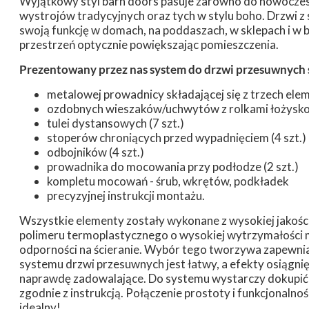
Wyjątkowy styl barn doors pasuje zarówno do nowoczesnyc
wystrojów tradycyjnych oraz tych w stylu boho. Drzwi
swoją funkcję w domach, na poddaszach, w sklepach i w 
przestrzeń optycznie powiększając pomieszczenia.
Prezentowany przez nas system do drzwi przesuwnych s
metalowej prowadnicy składającej się z trzech el
ozdobnych wieszaków/uchwytów z rolkami łożyskow
tulei dystansowych (7 szt.)
stoperów chroniących przed wypadnięciem (4 szt.)
odbojników (4 szt.)
prowadnika do mocowania przy podłodze (2 szt.)
kompletu mocowań - śrub, wkrętów, podkładek
precyzyjnej instrukcji montażu.
Wszystkie elementy zostały wykonane z wysokiej jakości 
polimeru termoplastycznego o wysokiej wytrzymałości m
odporności na ścieranie. Wybór tego tworzywa zapewni
systemu drzwi przesuwnych jest łatwy, a efekty osiągni
naprawdę zadowalające. Do systemu wystarczy dokupić
zgodnie z instrukcją. Połączenie prostoty i funkcjonaln
idealny!