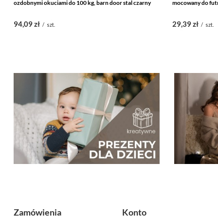
ozdobnymi okuciami do 100 kg, barn door stal czarny
mocowany do fut
94,09 zł
29,39 zł
/
szt.
/
szt.
Zamówienia
Konto