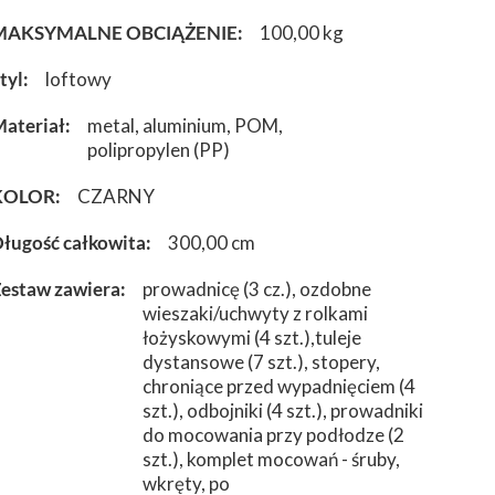
MAKSYMALNE OBCIĄŻENIE
100,00 kg
tyl
loftowy
ateriał
metal
aluminium
POM
polipropylen (PP)
KOLOR
CZARNY
ługość całkowita
300,00 cm
estaw zawiera
prowadnicę (3 cz.), ozdobne
wieszaki/uchwyty z rolkami
łożyskowymi (4 szt.),tuleje
dystansowe (7 szt.), stopery,
chroniące przed wypadnięciem (4
szt.), odbojniki (4 szt.), prowadniki
do mocowania przy podłodze (2
szt.), komplet mocowań - śruby,
wkręty, po