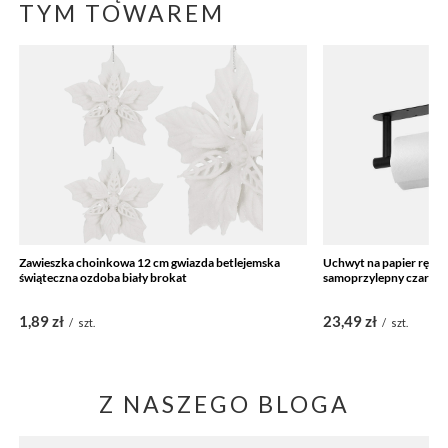
TYM TOWAREM
Zawieszka choinkowa 12 cm gwiazda betlejemska
Uchwyt na papier ręcz
świąteczna ozdoba biały brokat
samoprzylepny czarny
1,89 zł
23,49 zł
/
szt.
/
szt.
Z NASZEGO BLOGA