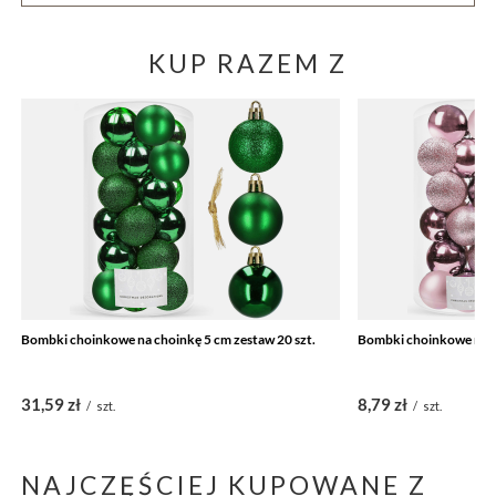
KUP RAZEM Z
Bombki choinkowe na choinkę 5 cm zestaw 20 szt.
Bombki choinkowe na ch
31,59 zł
8,79 zł
/
szt.
/
szt.
NAJCZĘŚCIEJ KUPOWANE Z