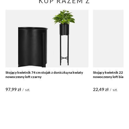
KUP RAZEM Z
Stojący kwietnik 74 cm stojak z doniczką na kwiaty
Stojący kwietnik 22 cm 
nowoczesny loft czarny
nowoczesny loft biały 
97,99 zł
22,49 zł
/
szt.
/
szt.