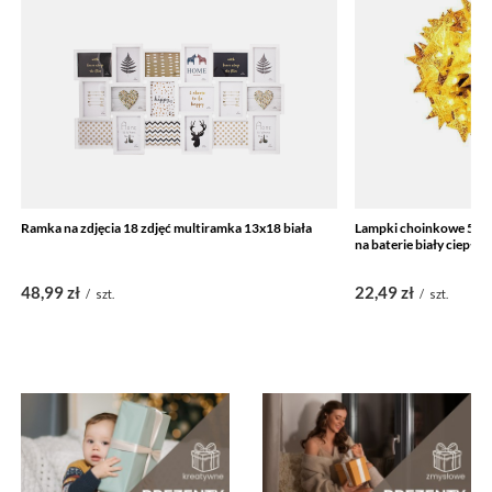
Ramka na zdjęcia 18 zdjęć multiramka 13x18 biała
Lampki choinkowe 50 L
na baterie biały ciepły
48,99 zł
22,49 zł
/
szt.
/
szt.