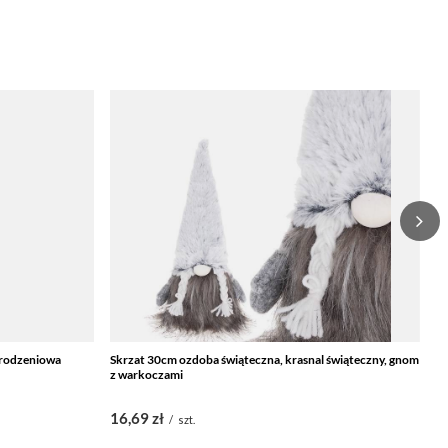
arodzeniowa
Skrzat 30cm ozdoba świąteczna, krasnal świąteczny, gnom
Sk
z warkoczami
sz
16,69 zł
1
/
szt.