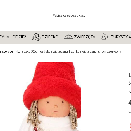
YLIA I ODZIEŻ
DZIECKO
ZWIERZĘTA
TURYSTYK
e stojące
Laleczka 52 cm ozdoba świąteczna, figurka świąteczna, gnom czerwony
L
K
4
C