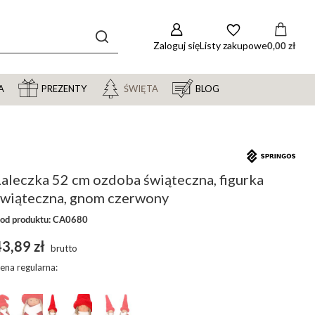
Zaloguj się
Listy zakupowe
0,00 zł
A
PREZENTY
ŚWIĘTA
BLOG
aleczka 52 cm ozdoba świąteczna, figurka
świąteczna, gnom czerwony
od produktu: CA0680
3,89 zł
brutto
ena regularna: