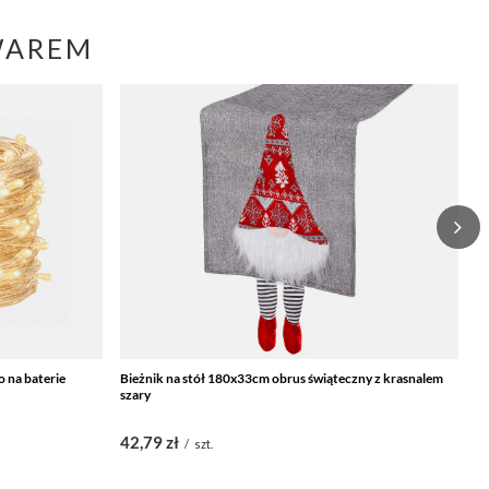
WAREM
 na baterie
Bieżnik na stół 180x33cm obrus świąteczny z krasnalem
Re
szary
na
42,79 zł
7
/
szt.