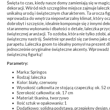
Święta to czas, kiedy nasze domy zamieniają się w magicz
dekoracji. Wśród nich szczególne miejsce zajmuje lalec
unikalną urodą i świątecznym charakterem. Ta urocza f
wprowadza do wnętrza niepowtarzalny klimat, który oc
dobrobyt i szczęście, idealnie komponuje się z innymi de
starannemu wykonaniu i dbałości o detale, laleczka przy
świątecznej aranżacji. To ozdoba, która nie tylko zdobi,
świąteczny nastrój. Świetnie sprawdzi się zarówno jako
parapetu. Laleczka gnom to idealny pomysł na prezent dla 
jednocześnie oryginalne świąteczne akcenty. Wprowadź
świąteczną figurką!
Parametry:
Marka: Springos
Rodzaj: laleczka
Kolor: biały, czerwony
Wysokość całkowita ze stojącą czapeczką: ok. 52 
Szerokość całkowita: ok. 17 cm
Materiał: tkanina, tworzywo
Ilość sztuk w opakowaniu: 1
Dodatkowo: solidna podstawa, przepiękny design, 