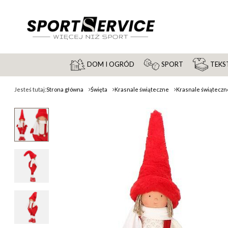
DOM I OGRÓD
SPORT
TEKST
Jesteś tutaj:
Strona główna
Święta
Krasnale świąteczne
Krasnale świąteczn