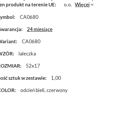
en produkt na terenie UE
o.o.
Więcej
Symbol
CA0680
warancja
24 miesiące
ariant
CA0680
WZÓR
laleczka
ROZMIAR
52x17
lość sztuk w zestawie
1,00
KOLOR
odcień bieli
czerwony