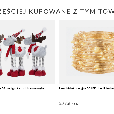
ZĘŚCIEJ KUPOWANE Z TYM TO
r 52 cm figurka ozdoba na święta
Lampki dekoracyjne 50 LED druciki mikro
5,79 zł
/
szt.