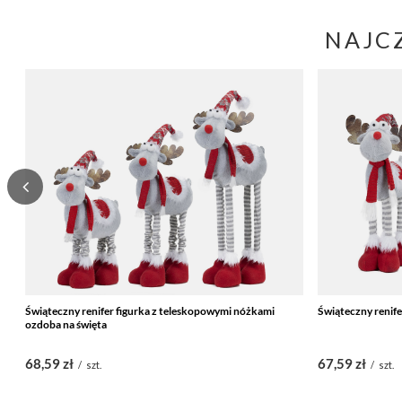
NAJC
Świąteczny renifer figurka z teleskopowymi nóżkami
Świąteczny renife
ozdoba na święta
68,59 zł
67,59 zł
/
szt.
/
szt.