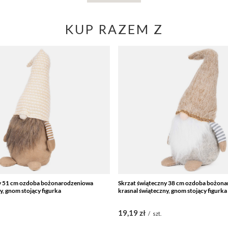
KUP RAZEM Z
ny 51 cm ozdoba bożonarodzeniowa
Skrzat świąteczny 38 cm ozdoba bożon
y, gnom stojący figurka
krasnal świąteczny, gnom stojący figurka
19,19 zł
/
szt.