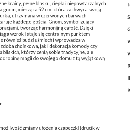
ne krainy, pełne blasku, ciepła i niepowtarzalnych
t
zka gnom, mierząca 52 cm, która zachwyca swoją
igurka, utrzymana w czerwonych barwach,
zaruje każdego gościa. Gnom, symbolizujący
koracjami, tworząc harmonijną całość. Dzięki
G
ciąga wzrok i staje się centralnym punktem
 ale również budzi uśmiech i wprowadza w
W
 ozdoba choinkowa, jak i dekoracja komody czy
bliskich, którzy cenią sobie tradycyjne, ale
 odrobinę magii do swojego domu z tą wyjątkową
I
cm
możliwość zmiany ułożenia czapeczki (drucik w