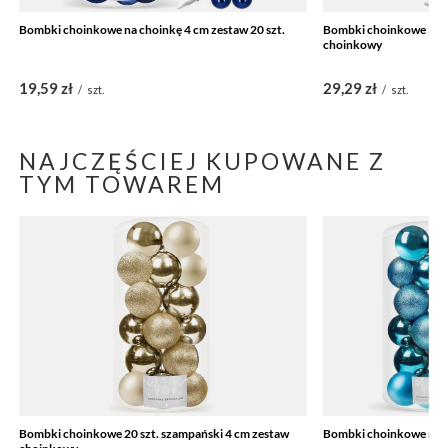
Bombki choinkowe na choinkę 4 cm zestaw 20 szt.
Bombki choinkowe 37 sz
choinkowy
19,59 zł
29,29 zł
/
szt.
/
szt.
NAJCZĘŚCIEJ KUPOWANE Z
TYM TOWAREM
Bombki choinkowe 20 szt. szampański 4 cm zestaw
Bombki choinkowe na ch