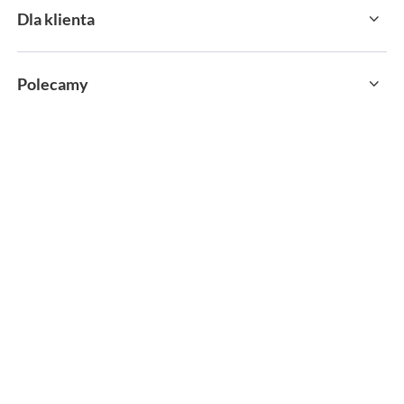
Dla klienta
Polecamy
sklep@sportservice.pl
Springos Sp. z o. o.
,
Kłaj 701
,
32-015
Kłaj
W sklepie prezentujemy ceny brutto (z VAT).
MOŻLIWOŚĆ ZWROTU
PAYPO KUP TERAZ
wszystkich towarów do 30 dni
zapłać za 30 dni