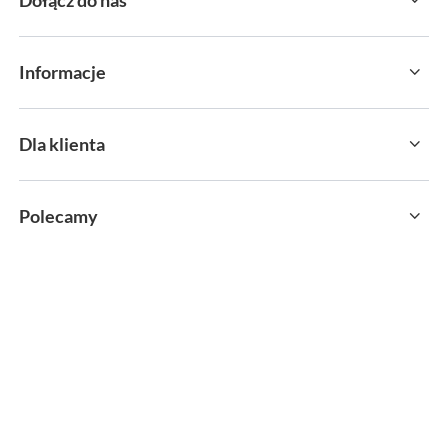
Informacje
Dla klienta
Polecamy
sklep@sportservice.pl
Springos Sp. z o. o.
,
Kłaj 701
,
32-015
Kłaj
W sklepie prezentujemy ceny brutto (z VAT).