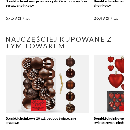
Bombki choinkowe przeźroczyste 24 szt. czarny 5cm
Bombki choinkowe 30 s
zestaw choinkowy
choinkowy
67,59 zł
26,49 zł
/
szt.
/
szt.
NAJCZĘŚCIEJ KUPOWANE Z
TYM TOWAREM
Bombki choinkowe 20 szt. ozdoby świąteczne
Bombki choinkowe 16 sz
brązowe
świątecznych, nietłuką