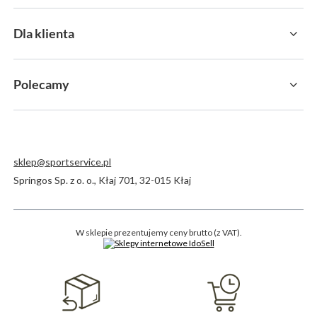
Dla klienta
Polecamy
sklep@sportservice.pl
Springos Sp. z o. o.
,
Kłaj 701
,
32-015
Kłaj
W sklepie prezentujemy ceny brutto (z VAT).