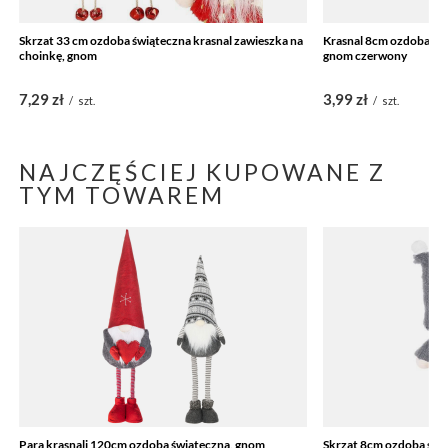
Skrzat 33 cm ozdoba świąteczna krasnal zawieszka na
Krasnal 8cm ozdoba świ
choinkę, gnom
gnom czerwony
7,29 zł
3,99 zł
/
szt.
/
szt.
NAJCZĘŚCIEJ KUPOWANE Z
TYM TOWAREM
Para krasnali 120cm ozdoba świąteczna, gnom
Skrzat 8cm ozdoba świą