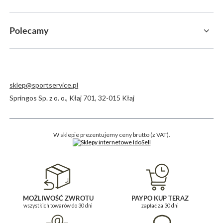
Polecamy
sklep@sportservice.pl
Springos Sp. z o. o.
,
Kłaj 701
,
32-015
Kłaj
W sklepie prezentujemy ceny brutto (z VAT).
MOŻLIWOŚĆ ZWROTU
PAYPO KUP TERAZ
wszystkich towarów do 30 dni
zapłać za 30 dni