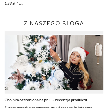
1,89 zł
/
szt.
Z NASZEGO BLOGA
Choinka oszroniona na pniu – recenzja produktu
Święta tuż tuż, a to oznacza, że już czas na świąteczne