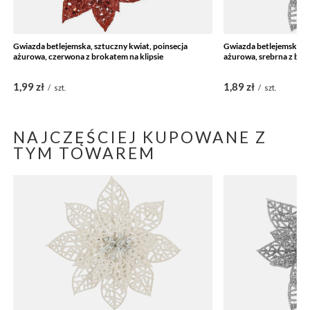
Gwiazda betlejemska, sztuczny kwiat, poinsecja
Gwiazda betlejemska, s
ażurowa, czerwona z brokatem na klipsie
ażurowa, srebrna z bro
1,99 zł
1,89 zł
/
szt.
/
szt.
NAJCZĘŚCIEJ KUPOWANE Z
TYM TOWAREM