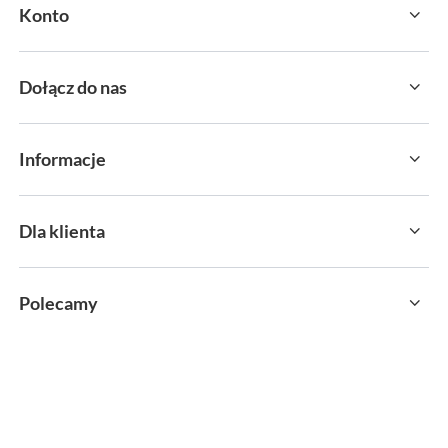
Konto
Dołącz do nas
Informacje
Dla klienta
Polecamy
sklep@sportservice.pl
Springos Sp. z o. o.
,
Kłaj 701
,
32-015
Kłaj