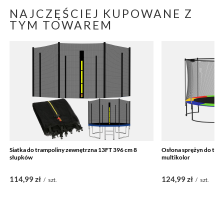
NAJCZĘŚCIEJ KUPOWANE Z
TYM TOWAREM
Siatka do trampoliny zewnętrzna 13FT 396 cm 8
Osłona sprężyn do tra
słupków
multikolor
114,99 zł
124,99 zł
/
szt.
/
szt.