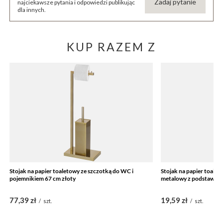
Zadaj pytanie
najciekawsze pytania i odpowiedzi publikując
dla innych.
KUP RAZEM Z
Stojak na papier toaletowy ze szczotką do WC i
Stojak na papier toale
pojemnikiem 67 cm złoty
metalowy z podstawką 
77,39 zł
19,59 zł
/
szt.
/
szt.