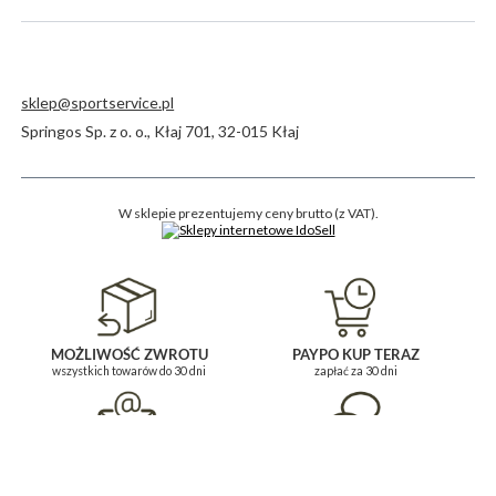
sklep@sportservice.pl
Springos Sp. z o. o.
,
Kłaj 701
,
32-015
Kłaj
W sklepie prezentujemy ceny brutto (z VAT).
MOŻLIWOŚĆ ZWROTU
PAYPO KUP TERAZ
wszystkich towarów do 30 dni
zapłać za 30 dni
BĄDŹ NA BIEŻĄCO
POMOC I KONTAKT
i zapisz się do newslettera