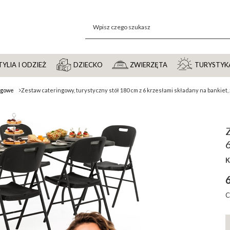
YLIA I ODZIEŻ
DZIECKO
ZWIERZĘTA
TURYSTYK
ngowe
Zestaw cateringowy, turystyczny stół 180 cm z 6 krzesłami składany na bankiet,
Z
6
K
C