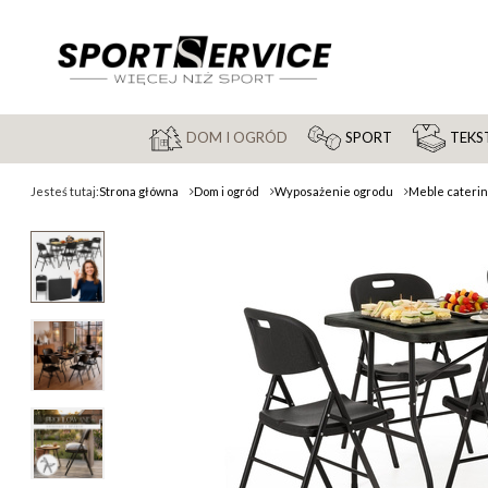
DOM I OGRÓD
SPORT
TEKST
Jesteś tutaj:
Strona główna
Dom i ogród
Wyposażenie ogrodu
Meble cateri