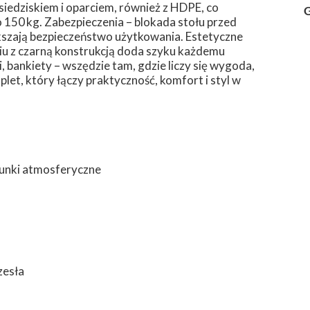
 siedziskiem i oparciem, również z HDPE, co
G
 150 kg. Zabezpieczenia – blokada stołu przed
kszają bezpieczeństwo użytkowania. Estetyczne
iu z czarną konstrukcją doda szyku każdemu
, bankiety – wszędzie tam, gdzie liczy się wygoda,
et, który łączy praktyczność, komfort i styl w
runki atmosferyczne
zesła