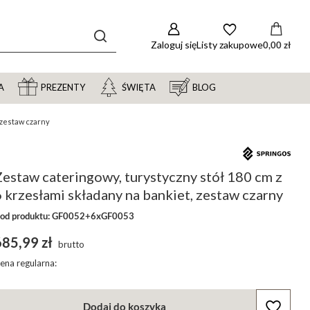
Zaloguj się
Listy zakupowe
0,00 zł
A
PREZENTY
ŚWIĘTA
BLOG
 zestaw czarny
estaw cateringowy, turystyczny stół 180 cm z
 krzesłami składany na bankiet, zestaw czarny
od produktu: GF0052+6xGF0053
685,99 zł
brutto
ena regularna:
Dodaj do koszyka