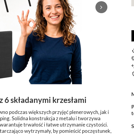
 z 6 składanymi krzesłami
P
no podczas większych przyjęć plenerowych, jak i
t
ping. Solidna konstrukcja z metalu i tworzywa
rantuje trwałość i łatwe utrzymanie czystości.
starczająco wytrzymały, by pomieścić poczęstunek,