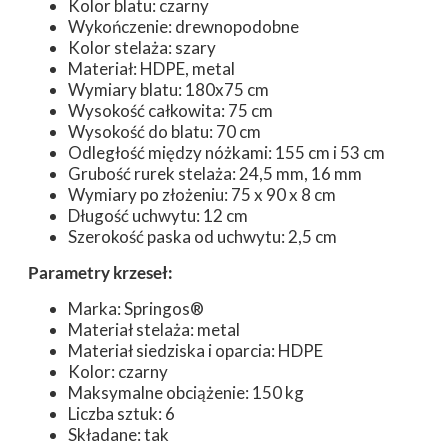
Kolor blatu: czarny
Wykończenie: drewnopodobne
Kolor stelaża: szary
Materiał: HDPE, metal
Wymiary blatu: 180x75 cm
Wysokość całkowita: 75 cm
Wysokość do blatu: 70 cm
Odległość między nóżkami: 155 cm i 53 cm
Grubość rurek stelaża: 24,5 mm, 16 mm
Wymiary po złożeniu: 75 x 90 x 8 cm
Długość uchwytu: 12 cm
Szerokość paska od uchwytu: 2,5 cm
Parametry krzeseł:
Marka: Springos®
Materiał stelaża: metal
Materiał siedziska i oparcia: HDPE
Kolor: czarny
Maksymalne obciążenie: 150 kg
Liczba sztuk: 6
Składane: tak