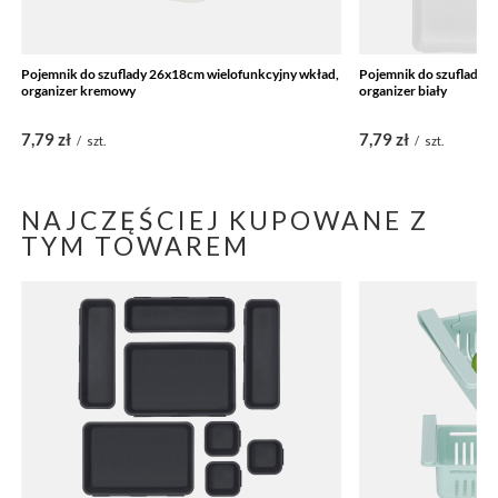
Pojemnik do szuflady 26x18cm wielofunkcyjny wkład,
Pojemnik do szuflady 8
organizer kremowy
organizer biały
7,79 zł
7,79 zł
/
szt.
/
szt.
NAJCZĘŚCIEJ KUPOWANE Z
TYM TOWAREM