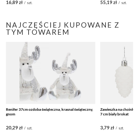
16,89 zł
55,19 zł
/
szt.
/
szt.
NAJCZĘŚCIEJ KUPOWANE Z
TYM TOWAREM
Renifer 37cm ozdoba świąteczna, krasnal świąteczny,
Zawieszka na choinkę s
gnom
7 cm biały brokat
20,29 zł
3,79 zł
/
szt.
/
szt.