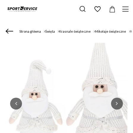
Strona główna
Święta
Krasnale świąteczne
Mikołaje świąteczne
M